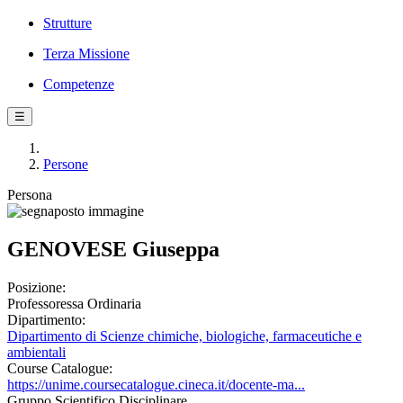
Strutture
Terza Missione
Competenze
☰
Persone
Persona
GENOVESE Giuseppa
Posizione:
Professoressa Ordinaria
Dipartimento:
Dipartimento di Scienze chimiche, biologiche, farmaceutiche e
ambientali
Course Catalogue:
https://unime.coursecatalogue.cineca.it/docente-ma...
Gruppo Scientifico Disciplinare