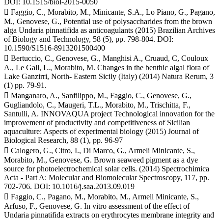
DOI: 10.1515/biol-2015-0050
 Faggio, C., Morabito, M., Minicante, S.A., Lo Piano, G., Pagano,
M., Genovese, G., Potential use of polysaccharides from the brown
alga Undaria pinnatifida as anticoagulants (2015) Brazilian Archives
of Biology and Technology, 58 (5), pp. 798-804. DOI:
10.1590/S1516-8913201500400
 Bertuccio, C., Genovese, G., Manghisi A., Cruaud, C, Couloux
A., Le Gall, L., Morabito, M. Changes in the benthic algal flora of
Lake Ganzirri, North- Eastern Sicily (Italy) (2014) Natura Rerum, 3
(1) pp. 79-91.
 Manganaro, A., Sanfilippo, M., Faggio, C., Genovese, G.,
Gugliandolo, C., Maugeri, T.L., Morabito, M., Trischitta, F.,
Santulli, A. INNOVAQUA project Technological innovation for the
improvement of productivity and competitiveness of Sicilian
aquaculture: Aspects of experimental biology (2015) Journal of
Biological Research, 88 (1), pp. 96-97
 Calogero, G., Citro, I., Di Marco, G., Armeli Minicante, S.,
Morabito, M., Genovese, G. Brown seaweed pigment as a dye
source for photoelectrochemical solar cells. (2014) Spectrochimica
Acta - Part A: Molecular and Biomolecular Spectroscopy, 117, pp.
702-706. DOI: 10.1016/j.saa.2013.09.019
 Faggio, C., Pagano, M., Morabito, M., Armeli Minicante, S.,
Arfuso, F., Genovese, G. In vitro assessment of the effect of
Undaria pinnatifida extracts on erythrocytes membrane integrity and