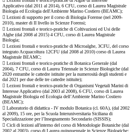
 Lezioni frontali e teorico-pratiche di Alghe di Interesse
Applicativo (dal 2011 al 2014), 6 CFU, corso di Laurea Magistrale
Biologia ed Ecologia dell'Ambiente Marino Costiero (BEAMC);
 Lezioni di supporto per il corso di Biologia Forense (nel 2009-
2010), master di II livello in Scienze Forensi;
 Lezioni frontali e teorico-pratiche di Coltivazioni ed Usi delle
Alghe (dal 2008 al 2015) 4 CFU, corso di Laurea Magistrale
Biologia;
 Lezioni frontali e teorico-pratiche di Microalghe, 3CFU, del corso
integrato Acquacoltura 12CFU (dal 2008 al 2010) corso di Laurea
Magistrale BEAMC;
 Lezioni frontali e teorico-pratiche di Botanica Generale (dal
2004), 7 CFU, corso di Laurea Triennale in Scienze Biologiche (dal
2020 entrambe le cattedre istituite per la numerosità degli studenti e
dal 2021 per due delle tre cattedre istituite);
 Lezioni frontali e teorico-pratiche di Organismi Vegetali Marini di
Interesse Applicativo (dal 2003 al 2008), 6 CFU, corso di Laurea
Magistrale Biologia ed Ecologia dell’Ambiente Marino Costiero
(BEAMC);
 Laboratorio di didattica - IV modulo Botanica (cl. 60A), (dal 2002
al 2009), 15 ore, per la Scuola Interuniversitaria Siciliana di
Specializzazione per l’Insegnamento Secondario (SISSIS);
 Cicli di lezioni all'interno del corso di Metodologie Botaniche (dal
2002 al 2003), corso di Laurea quinquennale in Scienze Biologiche;