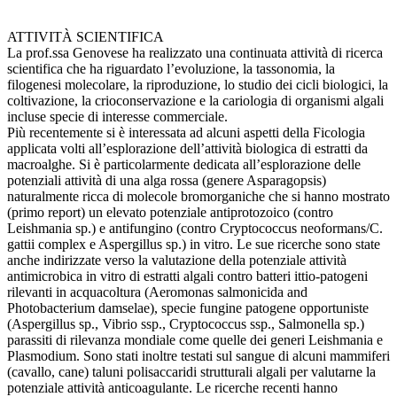
ATTIVITÀ SCIENTIFICA
La prof.ssa Genovese ha realizzato una continuata attività di ricerca
scientifica che ha riguardato l’evoluzione, la tassonomia, la
filogenesi molecolare, la riproduzione, lo studio dei cicli biologici, la
coltivazione, la crioconservazione e la cariologia di organismi algali
incluse specie di interesse commerciale.
Più recentemente si è interessata ad alcuni aspetti della Ficologia
applicata volti all’esplorazione dell’attività biologica di estratti da
macroalghe. Si è particolarmente dedicata all’esplorazione delle
potenziali attività di una alga rossa (genere Asparagopsis)
naturalmente ricca di molecole bromorganiche che si hanno mostrato
(primo report) un elevato potenziale antiprotozoico (contro
Leishmania sp.) e antifungino (contro Cryptococcus neoformans/C.
gattii complex e Aspergillus sp.) in vitro. Le sue ricerche sono state
anche indirizzate verso la valutazione della potenziale attività
antimicrobica in vitro di estratti algali contro batteri ittio-patogeni
rilevanti in acquacoltura (Aeromonas salmonicida and
Photobacterium damselae), specie fungine patogene opportuniste
(Aspergillus sp., Vibrio ssp., Cryptococcus ssp., Salmonella sp.)
parassiti di rilevanza mondiale come quelle dei generi Leishmania e
Plasmodium. Sono stati inoltre testati sul sangue di alcuni mammiferi
(cavallo, cane) taluni polisaccaridi strutturali algali per valutarne la
potenziale attività anticoagulante. Le ricerche recenti hanno