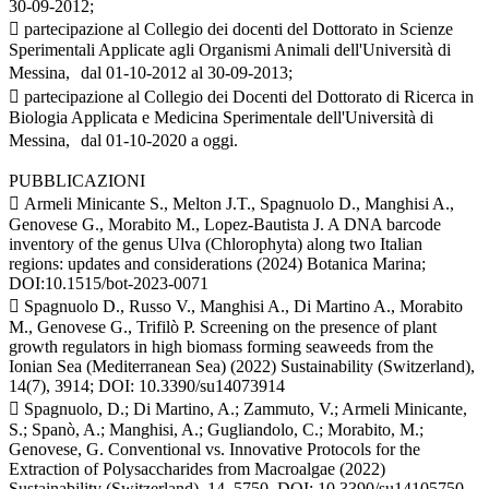
30-09-2012;
 partecipazione al Collegio dei docenti del Dottorato in Scienze
Sperimentali Applicate agli Organismi Animali dell'Università di
Messina, dal 01-10-2012 al 30-09-2013;
 partecipazione al Collegio dei Docenti del Dottorato di Ricerca in
Biologia Applicata e Medicina Sperimentale dell'Università di
Messina, dal 01-10-2020 a oggi.
PUBBLICAZIONI
 Armeli Minicante S., Melton J.T., Spagnuolo D., Manghisi A.,
Genovese G., Morabito M., Lopez-Bautista J. A DNA barcode
inventory of the genus Ulva (Chlorophyta) along two Italian
regions: updates and considerations (2024) Botanica Marina;
DOI:10.1515/bot-2023-0071
 Spagnuolo D., Russo V., Manghisi A., Di Martino A., Morabito
M., Genovese G., Trifilò P. Screening on the presence of plant
growth regulators in high biomass forming seaweeds from the
Ionian Sea (Mediterranean Sea) (2022) Sustainability (Switzerland),
14(7), 3914; DOI: 10.3390/su14073914
 Spagnuolo, D.; Di Martino, A.; Zammuto, V.; Armeli Minicante,
S.; Spanò, A.; Manghisi, A.; Gugliandolo, C.; Morabito, M.;
Genovese, G. Conventional vs. Innovative Protocols for the
Extraction of Polysaccharides from Macroalgae (2022)
Sustainability (Switzerland), 14, 5750. DOI: 10.3390/su14105750