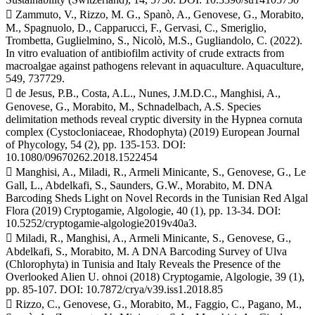
 Zammuto, V., Rizzo, M. G., Spanò, A., Genovese, G., Morabito,
M., Spagnuolo, D., Capparucci, F., Gervasi, C., Smeriglio,
Trombetta, Guglielmino, S., Nicolò, M.S., Gugliandolo, C. (2022).
In vitro evaluation of antibiofilm activity of crude extracts from
macroalgae against pathogens relevant in aquaculture. Aquaculture,
549, 737729.
 de Jesus, P.B., Costa, A.L., Nunes, J.M.D.C., Manghisi, A.,
Genovese, G., Morabito, M., Schnadelbach, A.S. Species
delimitation methods reveal cryptic diversity in the Hypnea cornuta
complex (Cystocloniaceae, Rhodophyta) (2019) European Journal
of Phycology, 54 (2), pp. 135-153. DOI:
10.1080/09670262.2018.1522454
 Manghisi, A., Miladi, R., Armeli Minicante, S., Genovese, G., Le
Gall, L., Abdelkafi, S., Saunders, G.W., Morabito, M. DNA
Barcoding Sheds Light on Novel Records in the Tunisian Red Algal
Flora (2019) Cryptogamie, Algologie, 40 (1), pp. 13-34. DOI:
10.5252/cryptogamie-algologie2019v40a3.
 Miladi, R., Manghisi, A., Armeli Minicante, S., Genovese, G.,
Abdelkafi, S., Morabito, M. A DNA Barcoding Survey of Ulva
(Chlorophyta) in Tunisia and Italy Reveals the Presence of the
Overlooked Alien U. ohnoi (2018) Cryptogamie, Algologie, 39 (1),
pp. 85-107. DOI: 10.7872/crya/v39.iss1.2018.85
 Rizzo, C., Genovese, G., Morabito, M., Faggio, C., Pagano, M.,