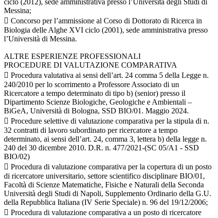
ciclo (2012), sede amministrativa presso l’Università degli Studi di
Messina;
 Concorso per l’ammissione al Corso di Dottorato di Ricerca in
Biologia delle Alghe XVI ciclo (2001), sede amministrativa presso
l’Università di Messina.
ALTRE ESPERIENZE PROFESSIONALI
PROCEDURE DI VALUTAZIONE COMPARATIVA
 Procedura valutativa ai sensi dell’art. 24 comma 5 della Legge n.
240/2010 per lo scorrimento a Professore Associato di un
Ricercatore a tempo determinato di tipo b) (senior) presso il
Dipartimento Scienze Biologiche, Geologiche e Ambientali –
BiGeA, Università di Bologna, SSD BIO/01. Maggio 2024.
 Procedure selettive di valutazione comparativa per la stipula di n.
32 contratti di lavoro subordinato per ricercatore a tempo
determinato, ai sensi dell’art. 24, comma 3, lettera b) della legge n.
240 del 30 dicembre 2010. D.R. n. 477/2021-(SC 05/A1 - SSD
BIO/02)
 Procedura di valutazione comparativa per la copertura di un posto
di ricercatore universitario, settore scientifico disciplinare BIO/01,
Facoltà di Scienze Matematiche, Fisiche e Naturali della Seconda
Università degli Studi di Napoli, Supplemento Ordinario della G.U.
della Repubblica Italiana (IV Serie Speciale) n. 96 del 19/12/2006;
 Procedura di valutazione comparativa a un posto di ricercatore