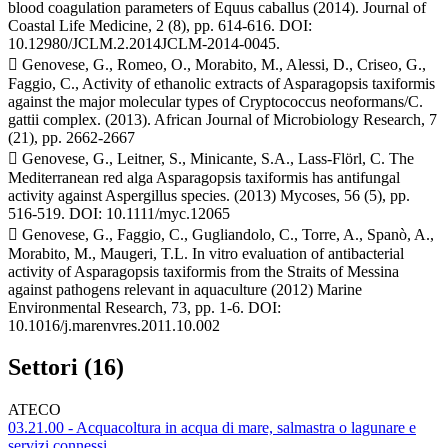
blood coagulation parameters of Equus caballus (2014). Journal of
Coastal Life Medicine, 2 (8), pp. 614-616. DOI:
10.12980/JCLM.2.2014JCLM-2014-0045.
 Genovese, G., Romeo, O., Morabito, M., Alessi, D., Criseo, G.,
Faggio, C., Activity of ethanolic extracts of Asparagopsis taxiformis
against the major molecular types of Cryptococcus neoformans/C.
gattii complex. (2013). African Journal of Microbiology Research, 7
(21), pp. 2662-2667
 Genovese, G., Leitner, S., Minicante, S.A., Lass-Flörl, C. The
Mediterranean red alga Asparagopsis taxiformis has antifungal
activity against Aspergillus species. (2013) Mycoses, 56 (5), pp.
516-519. DOI: 10.1111/myc.12065
 Genovese, G., Faggio, C., Gugliandolo, C., Torre, A., Spanò, A.,
Morabito, M., Maugeri, T.L. In vitro evaluation of antibacterial
activity of Asparagopsis taxiformis from the Straits of Messina
against pathogens relevant in aquaculture (2012) Marine
Environmental Research, 73, pp. 1-6. DOI:
10.1016/j.marenvres.2011.10.002
Settori (16)
ATECO
03.21.00 - Acquacoltura in acqua di mare, salmastra o lagunare e
servizi connessi