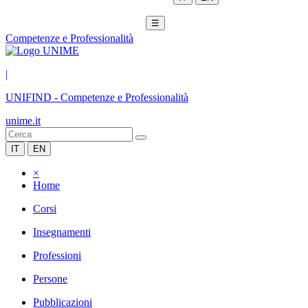
☰
Competenze e Professionalità
|
UNIFIND
-
Competenze e Professionalità
unime.it
IT
EN
×
Home
Corsi
Insegnamenti
Professioni
Persone
Pubblicazioni