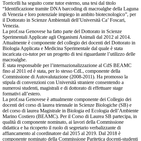
Torricelli ha seguito come tutor esterno, una tesi dal titolo
“Identificazione tramite DNA barcoding di macroalghe della Laguna
di Venezia e loro potenziale impiego in ambito biotecnologico”, per
il Dottorato in Scienze Ambientali dell’Università Ca’ Foscari,
Venezia.
La prof.ssa Genovese ha fatto parte del Dottorato in Scienze
Sperimentali Applicate agli Organismi Animali dal 2012 al 2014.
Attualmente è componente del collegio dei docenti del Dottorato in
Biologia Applicata e Medicina Sperimentale dal quale è stata
incaricata co-tutor per un progetto di tesi riguardante l’utilizzo delle
macroalghe.
È stata responsabile per l’internazionalizzazione al CdS BEAMC
fino al 2011 ed è stata, per lo stesso CdL, componente della
Commissione di Autovalutazione (2008-2011). Ha promosso la
stipula di convenzioni con Università straniere consentendo a
numerosi studenti, magistrali e di dottorato di effettuare stage
formativi all’estero.
La prof.ssa Genovese è attualmente componente dei Collegio dei
docenti del corso di laurea triennale in Scienze Biologiche (SB) e
del corso di laurea Magistrale in Biologia ed Ecologia dell’Ambiente
Marino Costiero (BEAMC). Per il Corso di Laurea SB partecipa, in
qualità di componente nominato, ai lavori della Commissione
didattica e ha ricoperto il ruolo di segretario verbalizzante di
affiancamento al coordinatore dal 2015 al 2019. Dal 2018 è
componente nominato della Commissione Paritetica docenti-studenti