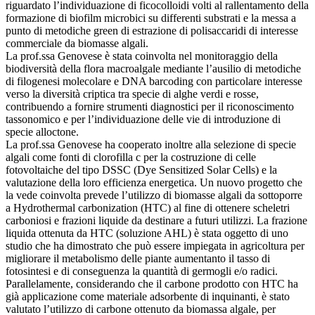
riguardato l’individuazione di ficocolloidi volti al rallentamento della
formazione di biofilm microbici su differenti substrati e la messa a
punto di metodiche green di estrazione di polisaccaridi di interesse
commerciale da biomasse algali.
La prof.ssa Genovese è stata coinvolta nel monitoraggio della
biodiversità della flora macroalgale mediante l’ausilio di metodiche
di filogenesi molecolare e DNA barcoding con particolare interesse
verso la diversità criptica tra specie di alghe verdi e rosse,
contribuendo a fornire strumenti diagnostici per il riconoscimento
tassonomico e per l’individuazione delle vie di introduzione di
specie alloctone.
La prof.ssa Genovese ha cooperato inoltre alla selezione di specie
algali come fonti di clorofilla c per la costruzione di celle
fotovoltaiche del tipo DSSC (Dye Sensitized Solar Cells) e la
valutazione della loro efficienza energetica. Un nuovo progetto che
la vede coinvolta prevede l’utilizzo di biomasse algali da sottoporre
a Hydrothermal carbonization (HTC) al fine di ottenere scheletri
carboniosi e frazioni liquide da destinare a futuri utilizzi. La frazione
liquida ottenuta da HTC (soluzione AHL) è stata oggetto di uno
studio che ha dimostrato che può essere impiegata in agricoltura per
migliorare il metabolismo delle piante aumentanto il tasso di
fotosintesi e di conseguenza la quantità di germogli e/o radici.
Parallelamente, considerando che il carbone prodotto con HTC ha
già applicazione come materiale adsorbente di inquinanti, è stato
valutato l’utilizzo di carbone ottenuto da biomassa algale, per