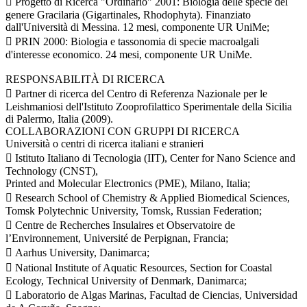
 Progetto di Ricerca "Ordinario" 2001: Biologia delle specie del
genere Gracilaria (Gigartinales, Rhodophyta). Finanziato
dall'Università di Messina. 12 mesi, componente UR UniMe;
 PRIN 2000: Biologia e tassonomia di specie macroalgali
d'interesse economico. 24 mesi, componente UR UniMe.
RESPONSABILITÀ DI RICERCA
 Partner di ricerca del Centro di Referenza Nazionale per le
Leishmaniosi dell'Istituto Zooprofilattico Sperimentale della Sicilia
di Palermo, Italia (2009).
COLLABORAZIONI CON GRUPPI DI RICERCA
Università o centri di ricerca italiani e stranieri
 Istituto Italiano di Tecnologia (IIT), Center for Nano Science and
Technology (CNST),
Printed and Molecular Electronics (PME), Milano, Italia;
 Research School of Chemistry & Applied Biomedical Sciences,
Tomsk Polytechnic University, Tomsk, Russian Federation;
 Centre de Recherches Insulaires et Observatoire de
l’Environnement, Université de Perpignan, Francia;
 Aarhus University, Danimarca;
 National Institute of Aquatic Resources, Section for Coastal
Ecology, Technical University of Denmark, Danimarca;
 Laboratorio de Algas Marinas, Facultad de Ciencias, Universidad