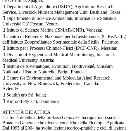
de A Coruña, Spagna;
 Department of Agriculture (USDA), Agriculture Research
Service, Livestock Nutrient Management Unit, Bushland, Texas
 Dipartimento di Scienze Ambientali, Informatica e Statistica,
Università Ca’ Foscari, Venezia
 Istituto di Scienze Marine (ISMAR-CNR), Venezia;
 Centro di Referenza Nazionale per la Leishmaniosi (C.Re.Na.L.)
dell’Istituto Zooprofilattico Sperimentale della Sicilia, Palermo;
 Istituto per i Processi Chimico-Fisici (IPCF-CNR), Messina;
 Division of Hygiene and Medical Microbiology, Innsbruck
Medical University, Austria;
 Institut de Sistématique, Evolution, Biodiversité, Muséum
National d'Histoire Naturelle, Parigi, Francia;
 Centre for Environmental and Molecular Algal Research,
University of New Brunswick, Fredericton, Canada.
Aziende
 SouthAgro Srl, Italia;
 Kinfood Pty Ltd, Danimarca.
ATTIVITÀ DIDATTICA
L’attività didattica della prof.ssa Genovese ha riguardato sia la
Botanica Generale che diverse tematiche della Ficologia Applicata.
Dal 1995 al 2004 ha svolto lezioni teorico-pratiche e cicli di lezioni