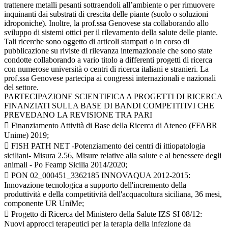
trattenere metalli pesanti sottraendoli all’ambiente o per rimuovere
inquinanti dai substrati di crescita delle piante (suolo o soluzioni
idroponiche). Inoltre, la prof.ssa Genovese sta collaborando allo
sviluppo di sistemi ottici per il rilevamento della salute delle piante.
Tali ricerche sono oggetto di articoli stampati o in corso di
pubblicazione su riviste di rilevanza internazionale che sono state
condotte collaborando a vario titolo a differenti progetti di ricerca
con numerose università o centri di ricerca italiani e stranieri. La
prof.ssa Genovese partecipa ai congressi internazionali e nazionali
del settore.
PARTECIPAZIONE SCIENTIFICA A PROGETTI DI RICERCA
FINANZIATI SULLA BASE DI BANDI COMPETITIVI CHE
PREVEDANO LA REVISIONE TRA PARI
 Finanziamento Attività di Base della Ricerca di Ateneo (FFABR
Unime) 2019;
 FISH PATH NET -Potenziamento dei centri di ittiopatologia
siciliani- Misura 2.56, Misure relative alla salute e al benessere degli
animali - Po Feamp Sicilia 2014/2020;
 PON 02_000451_3362185 INNOVAQUA 2012-2015:
Innovazione tecnologica a supporto dell'incremento della
produttività e della competitività dell'acquacoltura siciliana, 36 mesi,
componente UR UniMe;
 Progetto di Ricerca del Ministero della Salute IZS SI 08/12:
Nuovi approcci terapeutici per la terapia della infezione da