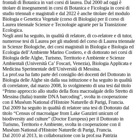
frontali di Botanica in vari corsi di laurea. Dal 2000 ad oggi è
titolare di insegnamenti in corsi di Botanica e Ficologia in corsi di
studio triennali e magistrali e dal 2022 è anche titolare del modulo
Biologia e Genetica Vegetale (corso di Biologia) per il corso di
Laurea triennale Scienze e Tecnologie agrarie per la Transizione
Ecologica.
Negli anni ha seguito, in qualità di relatore, di co-relatore e di tutor,
numerose tesi di Laurea per gli studenti del corso di Laurea triennale
in Scienze Biologiche, dei corsi magistrali in Biologia e Biologia ed
Ecologia dell’Ambiente Marino Costiero, e di dottorato nei corsi di
Biologia delle Alghe, Turismo, Territorio e Ambiente e Scienze
Ambientali (Università Ca’ Foscari, Venezia), Biologia Applicata e
Medicina Sperimentale dell’Università di Messina.
La prof.ssa ha fatto parte del consiglio dei docenti del Dottorato in
Biologia delle Alghe sin dalla sua istituzione e ha seguito in qualità
di correlatore, dal marzo 2008, lo svolgimento di una tesi dal titolo
“Primo approccio allo studio della flora macroalgale dello Stretto di
Messina (Italia) tramite DNA barcoding”, svolta in cooperazione
con il Muséum National d'Histoire Naturelle di Parigi, Francia.
Dal 2009 ha seguito in qualità di relatore una tesi di Dottorato dal
titolo “Census of macroalgae from Lake Ganzirri unicum of
biodiversity and culture” (Doctor Europeus) per il Dottorato in
Turismo, Territorio e Ambiente, svolta in cooperazione con il
Muséum National d'Histoire Naturelle di Parigi, Francia.
Dal 2010 al 2013, in collaborazione con la prof.ssa Patrizia