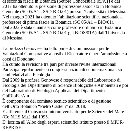
di seconda fascia in Botanica (Settore Concorsuale 05/A1) e dal
2017 ha ottenuto la posizione di professore associato in Botanica
Generale (SC05/A1 - SSD BIO/01) presso l’Università di Messina.
Nel maggio 2021 ha ottenuto l’abilitazione scientifica nazionale a
professore di prima fascia in Botanica (SC 05/A1 – BIO/01).
Dal 2022 è stata chiamata come professore ordinario in Botanica
Generale (SC05/A1 - SSD BIO/01 già BIOS/01A) dall’Università
di Messina.
La prof.ssa Genovese ha fatto parte di Commissioni per le
Valutazioni Comparative a posti di Ricercatore e per l’ammissione a
corsi di Dottorato.
Ha curato la revisione tra pari per diverse riviste internazionali.
Partecipa regolarmente ai congressi nazionali ed internazionali su
temi relativi alla Ficologia.
Dal 2009 la prof.ssa Genovese è responsabile del Laboratorio di
Ficologia del Dipartimento di Scienze Biologiche e Ambientali e poi
del Laboratorio di Ficologia Applicata del Dipartimento
ChiBioFarAm.
È componente del comitato tecnico scientifico e di gestione
dell’Orto Botanico “Pietro Castelli” dal 2018.
È afferente al Consorzio Interuniversitario per le Scienze del Mare
(Co.N.I.S.Ma.) dal 1995.
E’ Iscritta all’Albo degli esperti scientifici istituito presso il MIUR-
REPRISE