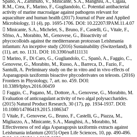
Spanò, A., Zammuto, V., Minicante, S.A., Manghisi, A., Cigala,
R.M., Crea, F., Marino, F., Gugliandolo, C. Potential antibacterial
activity of marine macroalgae against pathogens relevant for
aquaculture and human health (2017) Journal of Pure and Applied
Microbiology, 11 (4), pp. 1695-1706. DOI: 10.22207/JPAM.11.4.07
 Minicante, S.A., Michelet, S., Bruno, F., Castelli, G., Vitale, F.,
Sfriso, A., Morabito, M., Genovese, G., Bioactivity of
phycocolloids against the mediterranean protozoan Leishmania
infantum: An inceptive study (2016) Sustainability (Switzerland), 8
(11), art. no. 1131. DOI: 10.3390/su8111131
 Marino, F., Di Caro, G., Gugliandolo, C., Spanò, A., Faggio, C.,
Genovese, G., Morabito, M., Russo, A., Barreca, D., Fazio, F.,
Santulli, A. Preliminary study on the in vitro and in vivo effects of
Asparagopsis taxiformis bioactive phycoderivates on teleosts. (2016)
Frontiers in Physiology, 7, art. no. 459. DOI:
10.3389/fphys.2016.00459
 Faggio, C., Pagano, M., Dottore, A., Genovese, G., Morabito, M.
Evaluation of anticoagulant activity of two algal polysaccharides.
(2015) Natural Product Research, 30 (17), pp. 1934-1937. DOI:
10.1080/14786419.2015.1086347
 Vitale, F., Genovese, G., Bruno, F., Castelli, G., Piazza, M.,
Migliazzo, A., Minicante, S.A., Manghisi, A., Morabito, M.
Effectiveness of red alga Asparagopsis taxiformis extracts against
Leishmania infantum (2015) Open Life Sciences, 10, pp. 490-496.