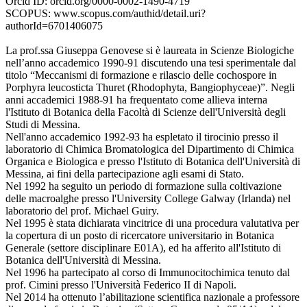
Orcid ID: orcid.org/0000-0002-1490-4719
SCOPUS: www.scopus.com/authid/detail.uri?
authorId=6701406075
La prof.ssa Giuseppa Genovese si è laureata in Scienze Biologiche
nell’anno accademico 1990-91 discutendo una tesi sperimentale dal
titolo “Meccanismi di formazione e rilascio delle cochospore in
Porphyra leucosticta Thuret (Rhodophyta, Bangiophyceae)”. Negli
anni accademici 1988-91 ha frequentato come allieva interna
l'Istituto di Botanica della Facoltà di Scienze dell'Università degli
Studi di Messina.
Nell'anno accademico 1992-93 ha espletato il tirocinio presso il
laboratorio di Chimica Bromatologica del Dipartimento di Chimica
Organica e Biologica e presso l'Istituto di Botanica dell'Università di
Messina, ai fini della partecipazione agli esami di Stato.
Nel 1992 ha seguito un periodo di formazione sulla coltivazione
delle macroalghe presso l'University College Galway (Irlanda) nel
laboratorio del prof. Michael Guiry.
Nel 1995 è stata dichiarata vincitrice di una procedura valutativa per
la copertura di un posto di ricercatore universitario in Botanica
Generale (settore disciplinare E01A), ed ha afferito all'Istituto di
Botanica dell'Università di Messina.
Nel 1996 ha partecipato al corso di Immunocitochimica tenuto dal
prof. Cimini presso l'Università Federico II di Napoli.
Nel 2014 ha ottenuto l’abilitazione scientifica nazionale a professore