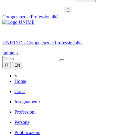
☰
Competenze e Professionalità
|
UNIFIND
-
Competenze e Professionalità
unime.it
IT
EN
×
Home
Corsi
Insegnamenti
Professioni
Persone
Pubblicazioni