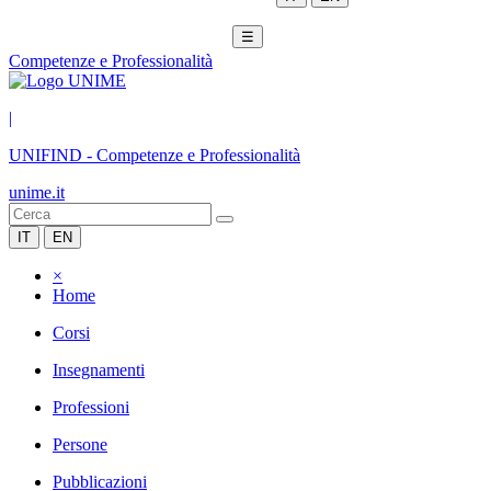
☰
Competenze e Professionalità
|
UNIFIND
-
Competenze e Professionalità
unime.it
IT
EN
×
Home
Corsi
Insegnamenti
Professioni
Persone
Pubblicazioni