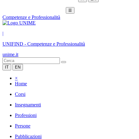
☰
Competenze e Professionalità
|
UNIFIND
-
Competenze e Professionalità
unime.it
IT
EN
×
Home
Corsi
Insegnamenti
Professioni
Persone
Pubblicazioni