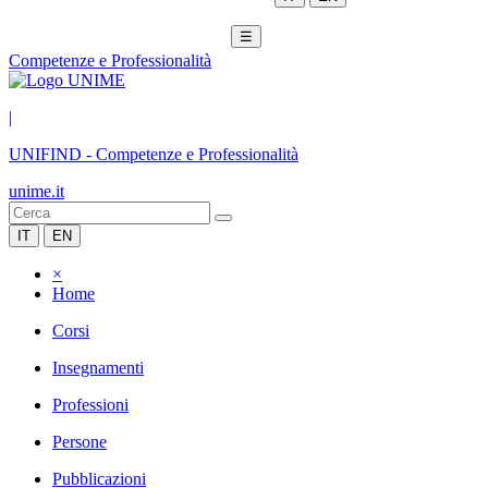
☰
Competenze e Professionalità
|
UNIFIND
-
Competenze e Professionalità
unime.it
IT
EN
×
Home
Corsi
Insegnamenti
Professioni
Persone
Pubblicazioni