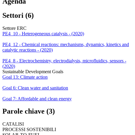
Agenda
Settori (6)
Settore ERC
PE4_10 - Heterogeneous catalysis - (2020)
PE4_12 - Chemical reactions: mechanisms, dynamics, kinetics and
catalytic reactions - (2020)
PE4_8 - Electrochemistry, electrodialysis, microfluidics, sensors -
(2020)
Sustainable Development Goals
Goal 13: Climate action
Goal 6: Clean water and sanitation
Goal 7: Affordable and clean energy
Parole chiave (3)
CATALISI
PROCESSI SOSTENIBILI
SOLAR-TO-FUEL