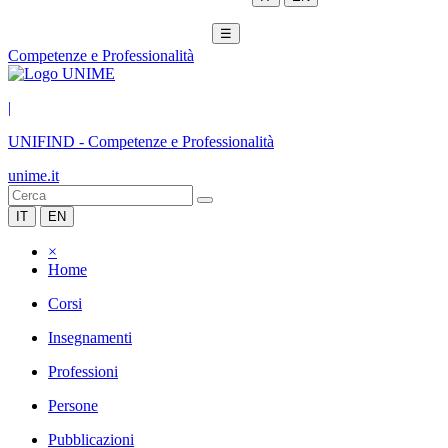
☰
Competenze e Professionalità
|
UNIFIND
-
Competenze e Professionalità
unime.it
IT
EN
×
Home
Corsi
Insegnamenti
Professioni
Persone
Pubblicazioni