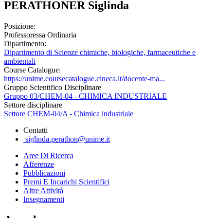
PERATHONER Siglinda
Posizione:
Professoressa Ordinaria
Dipartimento:
Dipartimento di Scienze chimiche, biologiche, farmaceutiche e
ambientali
Course Catalogue:
https://unime.coursecatalogue.cineca.it/docente-ma...
Gruppo Scientifico Disciplinare
Gruppo 03/CHEM-04 - CHIMICA INDUSTRIALE
Settore disciplinare
Settore CHEM-04/A - Chimica industriale
Contatti
siglinda.perathon@unime.it
Aree Di Ricerca
Afferenze
Pubblicazioni
Premi E Incarichi Scientifici
Altre Attività
Insegnamenti