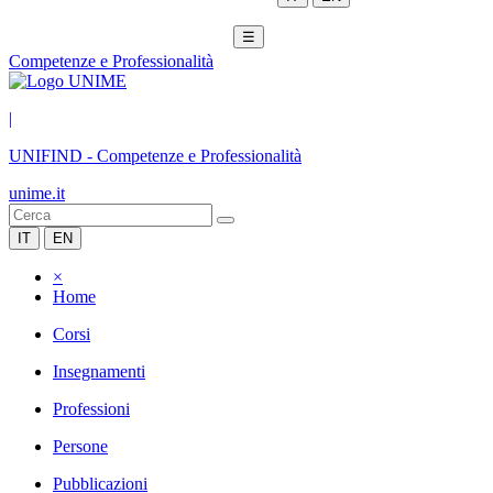
☰
Competenze e Professionalità
|
UNIFIND
-
Competenze e Professionalità
unime.it
IT
EN
×
Home
Corsi
Insegnamenti
Professioni
Persone
Pubblicazioni