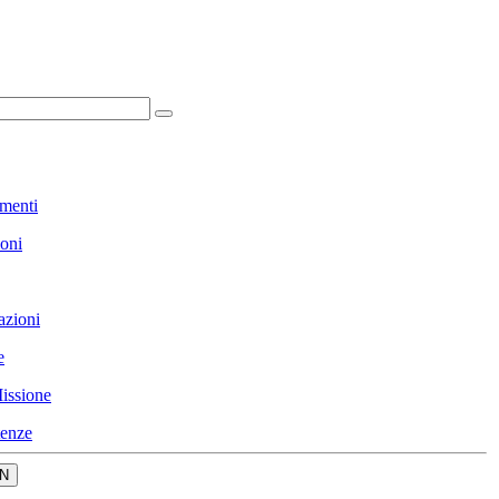
menti
ioni
azioni
e
issione
enze
N