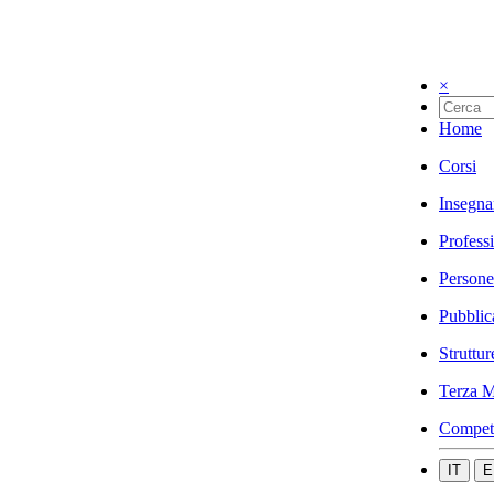
×
Home
Corsi
Insegna
Profess
Persone
Pubblic
Struttur
Terza M
Compet
IT
E