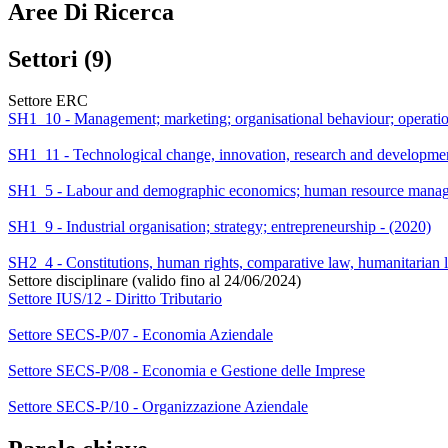
Aree Di Ricerca
Settori (9)
Settore ERC
SH1_10 - Management; marketing; organisational behaviour; operati
SH1_11 - Technological change, innovation, research and developmen
SH1_5 - Labour and demographic economics; human resource manag
SH1_9 - Industrial organisation; strategy; entrepreneurship - (2020)
SH2_4 - Constitutions, human rights, comparative law, humanitarian l
Settore disciplinare (valido fino al 24/06/2024)
Settore IUS/12 - Diritto Tributario
Settore SECS-P/07 - Economia Aziendale
Settore SECS-P/08 - Economia e Gestione delle Imprese
Settore SECS-P/10 - Organizzazione Aziendale