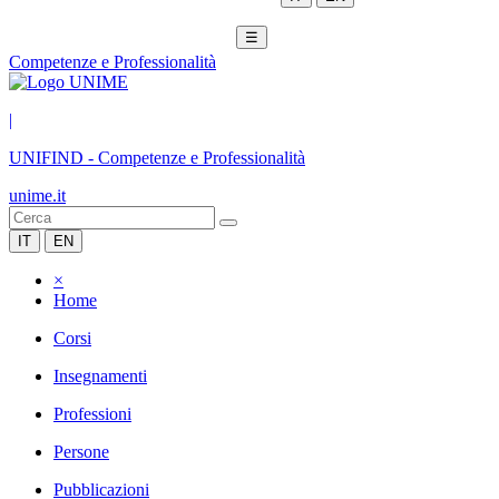
☰
Competenze e Professionalità
|
UNIFIND
-
Competenze e Professionalità
unime.it
IT
EN
×
Home
Corsi
Insegnamenti
Professioni
Persone
Pubblicazioni