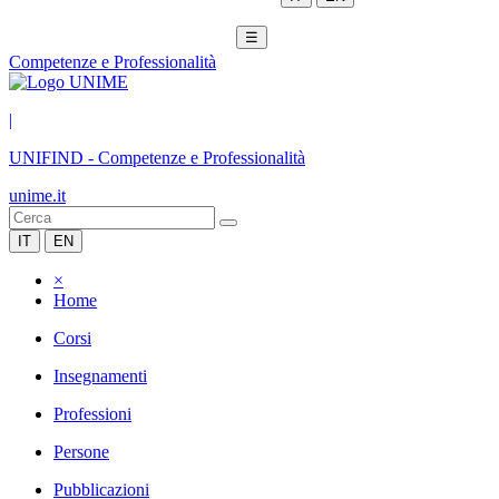
☰
Competenze e Professionalità
|
UNIFIND
-
Competenze e Professionalità
unime.it
IT
EN
×
Home
Corsi
Insegnamenti
Professioni
Persone
Pubblicazioni