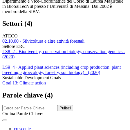
Dipartimento e Vice-Coordinatrice del Corso di Laurea Magistrale
in BioSalTecNut presso l’Università di Messina. Dal 2002 è
membro della SIBV.
Settori (4)
ATECO
02.10.00 - Silvicoltura e altre attività forestali
Settore ERC
LS8_2 - Biodiversity, conservation biology, conservation genetics -
(2020)
LS9_4 - Applied plant sciences (including crop production, plant
breeding, agroecology, forestry, soil biology) - (2020)
Sustainable Development Goals
Goal 13: Climate action
Parole chiave (4)
Pulisci
Ordina Parole Chiave:
crescente