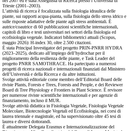
nel 2007 ed è stata Assegnista di Ricerca presso l’Università di
Trieste (2001–2003).
L’attività di ricerca è focalizzata sulla fisiologia idraulica delle
piante, sui rapporti acqua-pianta, sulla fisiologia dello stress idrico e
sulle risposte adattative delle piante agli stress ambientali. È
autrice/coautrice di 60 pubblicazioni scientifiche internazionali,
capitoli di libro e testi universitari nei settori della fisiologia ed
ecofisiologia vegetale. Indicatori bibliometrici attuali (Scopus,
maggio 2026): H-index 30, oltre 2.500 citazioni.
È stata Principal Investigator del progetto PRIN-PNRR HYDRA
(2023–2025), dedicato all’impiego dell’hydrochar per il
miglioramento della resilienza delle piante, e Task Leader del
progetto PNRR SAMOTHRACE. Ha partecipato a numerosi
progetti di ricerca nazionali e internazionali finanziati dal Ministero
dell’Università e della Ricerca e da altre istituzioni.
Svolge attività editoriale come membro dell’Editorial Board delle
riviste Plants, Forests e Trees, Forests and People, e dei Reviewer
Board di Tree Physiology e Frontiers in Plant Science. È revisore
per numerose riviste scientifiche internazionali e per agenzie di
finanziamento, incluso il MUR.
Svolge attività didattica in Fisiologia Vegetale, Fisiologia Vegetale
Molecolare, Biotecnologie Vegetali ed Ecofisiologia, nei corsi di
laurea triennale e magistrale, ed ha supervisionato oltre 45 tesi di
laurea e diversi dottorandi.
È attualmente Delegata Erasmus e Internazionalizzazione del