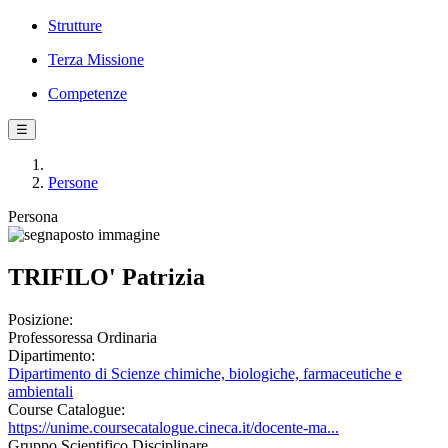
Strutture
Terza Missione
Competenze
☰
Persone
Persona
TRIFILO' Patrizia
Posizione:
Professoressa Ordinaria
Dipartimento:
Dipartimento di Scienze chimiche, biologiche, farmaceutiche e
ambientali
Course Catalogue:
https://unime.coursecatalogue.cineca.it/docente-ma...
Gruppo Scientifico Disciplinare