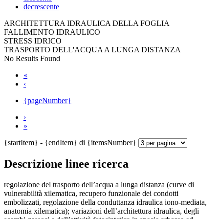
decrescente
ARCHITETTURA IDRAULICA DELLA FOGLIA
FALLIMENTO IDRAULICO
STRESS IDRICO
TRASPORTO DELL'ACQUA A LUNGA DISTANZA
No Results Found
«
‹
{pageNumber}
›
»
{startItem} - {endItem} di {itemsNumber}
Descrizione linee ricerca
regolazione del trasporto dell’acqua a lunga distanza (curve di
vulnerabilità xilematica, recupero funzionale dei condotti
embolizzati, regolazione della conduttanza idraulica iono-mediata,
anatomia xilematica); variazioni dell’architettura idraulica, degli