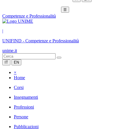
☰
Competenze e Professionalità
|
UNIFIND
-
Competenze e Professionalità
unime.it
IT
EN
×
Home
Corsi
Insegnamenti
Professioni
Persone
Pubblicazioni