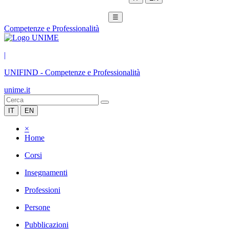
☰
Competenze e Professionalità
|
UNIFIND
-
Competenze e Professionalità
unime.it
IT
EN
×
Home
Corsi
Insegnamenti
Professioni
Persone
Pubblicazioni