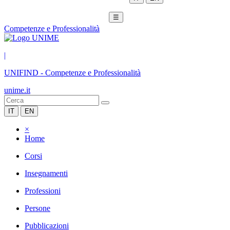
☰
Competenze e Professionalità
|
UNIFIND
-
Competenze e Professionalità
unime.it
IT
EN
×
Home
Corsi
Insegnamenti
Professioni
Persone
Pubblicazioni