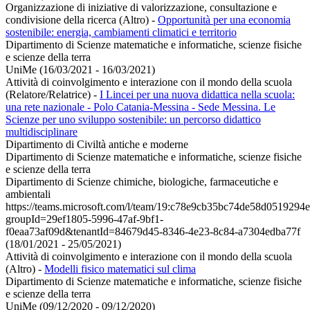
Organizzazione di iniziative di valorizzazione, consultazione e
condivisione della ricerca (Altro)
-
Opportunità per una economia
sostenibile: energia, cambiamenti climatici e territorio
Dipartimento di Scienze matematiche e informatiche, scienze fisiche
e scienze della terra
UniMe (16/03/2021 - 16/03/2021)
Attività di coinvolgimento e interazione con il mondo della scuola
(Relatore/Relatrice)
-
I Lincei per una nuova didattica nella scuola:
una rete nazionale - Polo Catania-Messina - Sede Messina. Le
Scienze per uno sviluppo sostenibile: un percorso didattico
multidisciplinare
Dipartimento di Civiltà antiche e moderne
Dipartimento di Scienze matematiche e informatiche, scienze fisiche
e scienze della terra
Dipartimento di Scienze chimiche, biologiche, farmaceutiche e
ambientali
https://teams.microsoft.com/l/team/19:c78e9cb35bc74de58d0519294
groupId=29ef1805-5996-47af-9bf1-
f0eaa73af09d&tenantId=84679d45-8346-4e23-8c84-a7304edba77f
(18/01/2021 - 25/05/2021)
Attività di coinvolgimento e interazione con il mondo della scuola
(Altro)
-
Modelli fisico matematici sul clima
Dipartimento di Scienze matematiche e informatiche, scienze fisiche
e scienze della terra
UniMe (09/12/2020 - 09/12/2020)