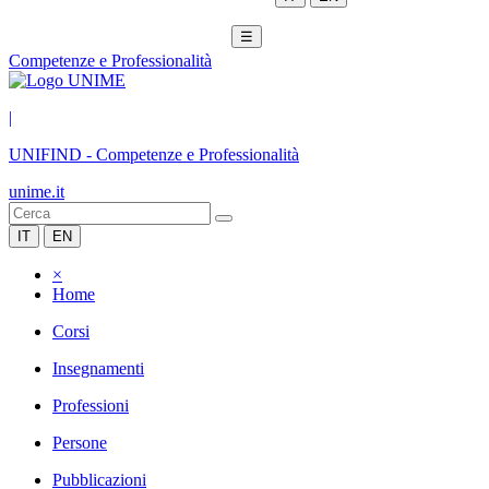
☰
Competenze e Professionalità
|
UNIFIND
-
Competenze e Professionalità
unime.it
IT
EN
×
Home
Corsi
Insegnamenti
Professioni
Persone
Pubblicazioni