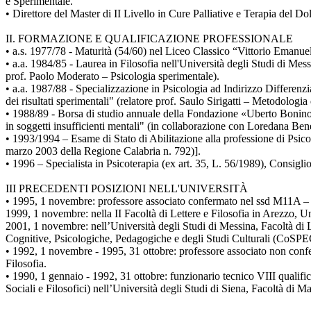
e Sperimentale.
• Direttore del Master di II Livello in Cure Palliative e Terapia del D
II. FORMAZIONE E QUALIFICAZIONE PROFESSIONALE
• a.s. 1977/78 - Maturità (54/60) nel Liceo Classico “Vittorio Emanuel
• a.a. 1984/85 - Laurea in Filosofia nell'Università degli Studi di Mes
prof. Paolo Moderato – Psicologia sperimentale).
• a.a. 1987/88 - Specializzazione in Psicologia ad Indirizzo Differenzi
dei risultati sperimentali" (relatore prof. Saulo Sirigatti – Metodologia 
• 1988/89 - Borsa di studio annuale della Fondazione «Uberto Bonino e
in soggetti insufficienti mentali" (in collaborazione con Loredana Bene
• 1993/1994 – Esame di Stato di Abilitazione alla professione di Psic
marzo 2003 della Regione Calabria n. 792)].
• 1996 – Specialista in Psicoterapia (ex art. 35, L. 56/1989), Consigli
III PRECEDENTI POSIZIONI NELL'UNIVERSITÀ
• 1995, 1 novembre: professore associato confermato nel ssd M11A – «P
1999, 1 novembre: nella II Facoltà di Lettere e Filosofia in Arezzo, U
2001, 1 novembre: nell’Università degli Studi di Messina, Facoltà di 
Cognitive, Psicologiche, Pedagogiche e degli Studi Culturali (CoSP
• 1992, 1 novembre - 1995, 31 ottobre: professore associato non confer
Filosofia.
• 1990, 1 gennaio - 1992, 31 ottobre: funzionario tecnico VIII qualifica
Sociali e Filosofici) nell’Università degli Studi di Siena, Facoltà di M