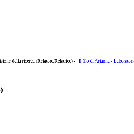
sione della ricerca (Relatore/Relatrice)
-
"Il filo di Arianna - Laborator
)