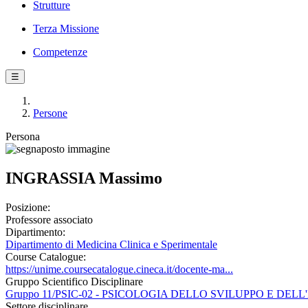
Strutture
Terza Missione
Competenze
☰
Persone
Persona
INGRASSIA Massimo
Posizione:
Professore associato
Dipartimento:
Dipartimento di Medicina Clinica e Sperimentale
Course Catalogue:
https://unime.coursecatalogue.cineca.it/docente-ma...
Gruppo Scientifico Disciplinare
Gruppo 11/PSIC-02 - PSICOLOGIA DELLO SVILUPPO E DE
Settore disciplinare