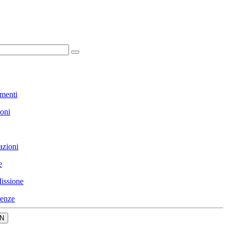
menti
ioni
azioni
e
issione
enze
N