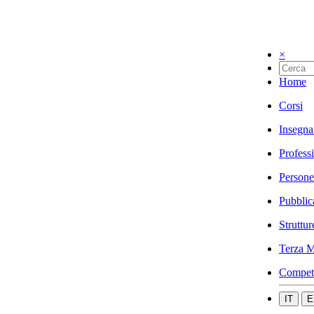
×
Home
Corsi
Insegna
Profess
Persone
Pubblic
Struttur
Terza M
Compet
IT
E