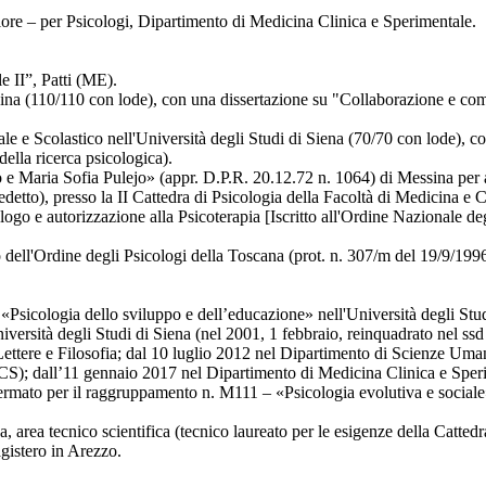
olore – per Psicologi, Dipartimento di Medicina Clinica e Sperimentale.
e II”, Patti (ME).
sina (110/110 con lode), con una dissertazione su "Collaborazione e comp
ale e Scolastico nell'Università degli Studi di Siena (70/70 con lode), 
della ricerca psicologica).
 Maria Sofia Pulejo» (appr. D.P.R. 20.12.72 n. 1064) di Messina per atti
detto), presso la II Cattedra di Psicologia della Facoltà di Medicina e C
ologo e autorizzazione alla Psicoterapia [Iscritto all'Ordine Nazionale 
o dell'Ordine degli Psicologi della Toscana (prot. n. 307/m del 19/9/1996
sicologia dello sviluppo e dell’educazione» nell'Università degli Stud
niversità degli Studi di Siena (nel 2001, 1 febbraio, reinquadrato nel ss
Lettere e Filosofia; dal 10 luglio 2012 nel Dipartimento di Scienze Uma
ECS); dall’11 gennaio 2017 nel Dipartimento di Medicina Clinica e Sp
mato per il raggruppamento n. M111 – «Psicologia evolutiva e sociale» n
, area tecnico scientifica (tecnico laureato per le esigenze della Catted
agistero in Arezzo.