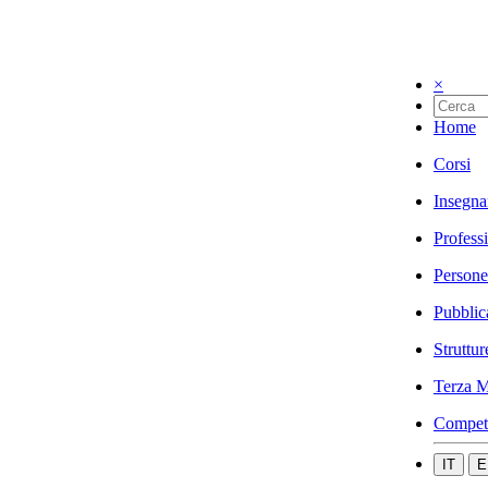
×
Home
Corsi
Insegna
Profess
Persone
Pubblic
Struttur
Terza M
Compet
IT
E