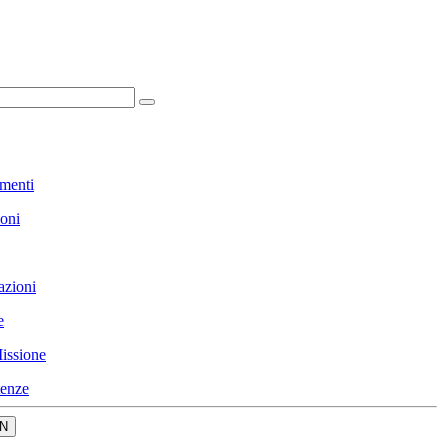
menti
ioni
azioni
e
issione
enze
N