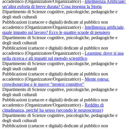
accademico (Organizzatore/Organizzatrice)
-
Intelligenza Artificiale:
un’altra euforia di breve durata? Cosa insegna la Storia
Dipartimento di Scienze cognitive, psicologiche, pedagogiche e
degli studi culturali
Pubblicazioni (cartacee e digitali) dedicate al pubblico non
accademico (Organizzatore/Organizzatrice)
-
Intelligenza artificiale,
quale impatto sul lavoro? Ecco le quattro scuole di pensiero
Dipartimento di Scienze cognitive, psicologiche, pedagogiche e
degli studi culturali
Pubblicazioni (cartacee e digitali) dedicate al pubblico non
accademico (Organizzatore/Organizzatrice)
-
Learning: dove si usa
nella ricerca e gli impatti sul metodo scientifico
Dipartimento di Scienze cognitive, psicologiche, pedagogiche e
degli studi culturali
Pubblicazioni (cartacee e digitali) dedicate al pubblico non
accademico (Organizzatore/Organizzatrice)
-
Mente estesa:
crowdsourcing e le nuove “protesi cognitive"
Dipartimento di Scienze cognitive, psicologiche, pedagogiche e
degli studi culturali
Pubblicazioni (cartacee e digitali) dedicate al pubblico non
accademico (Organizzatore/Organizzatrice)
-
Reddito di
cittadinanza, perché ha senso (secondo le neuroscienze)
Dipartimento di Scienze cognitive, psicologiche, pedagogiche e
degli studi culturali
Pubblicazioni (cartacee e digitali) dedicate al pubblico non