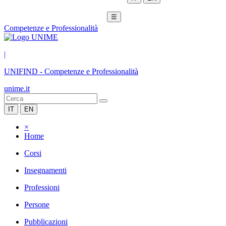
☰
Competenze e Professionalità
|
UNIFIND
-
Competenze e Professionalità
unime.it
IT
EN
×
Home
Corsi
Insegnamenti
Professioni
Persone
Pubblicazioni