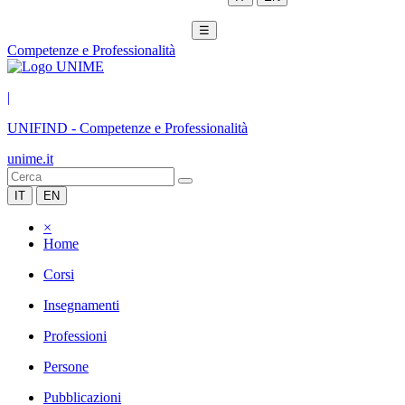
☰
Competenze e Professionalità
|
UNIFIND
-
Competenze e Professionalità
unime.it
IT
EN
×
Home
Corsi
Insegnamenti
Professioni
Persone
Pubblicazioni