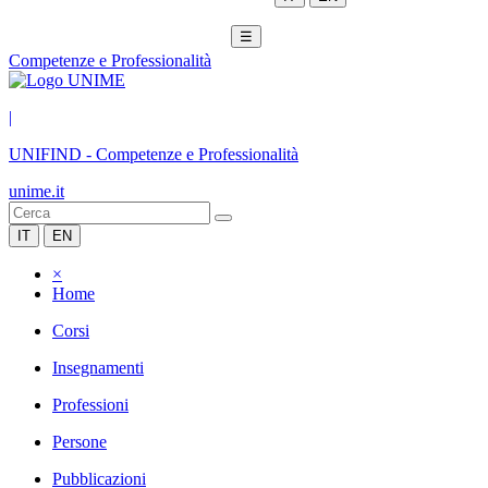
☰
Competenze e Professionalità
|
UNIFIND
-
Competenze e Professionalità
unime.it
IT
EN
×
Home
Corsi
Insegnamenti
Professioni
Persone
Pubblicazioni