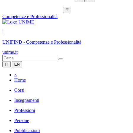
☰
Competenze e Professionalità
|
UNIFIND
-
Competenze e Professionalità
unime.it
IT
EN
×
Home
Corsi
Insegnamenti
Professioni
Persone
Pubblicazioni