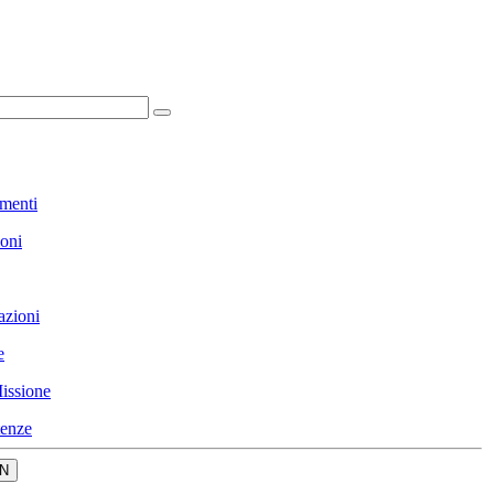
menti
ioni
azioni
e
issione
enze
N