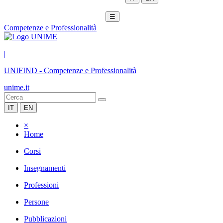
☰
Competenze e Professionalità
|
UNIFIND
-
Competenze e Professionalità
unime.it
IT
EN
×
Home
Corsi
Insegnamenti
Professioni
Persone
Pubblicazioni