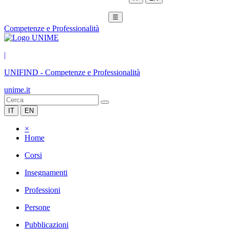
☰
Competenze e Professionalità
|
UNIFIND
-
Competenze e Professionalità
unime.it
IT
EN
×
Home
Corsi
Insegnamenti
Professioni
Persone
Pubblicazioni