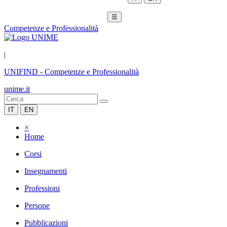
☰
Competenze e Professionalità
|
UNIFIND
-
Competenze e Professionalità
unime.it
IT
EN
×
Home
Corsi
Insegnamenti
Professioni
Persone
Pubblicazioni