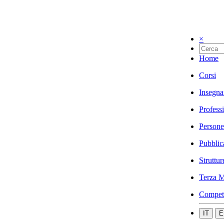
×
Home
Corsi
Insegna
Profess
Persone
Pubblic
Struttur
Terza M
Compet
IT
E