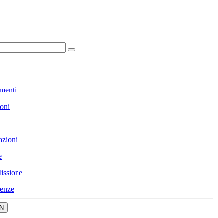
menti
ioni
azioni
e
issione
enze
N