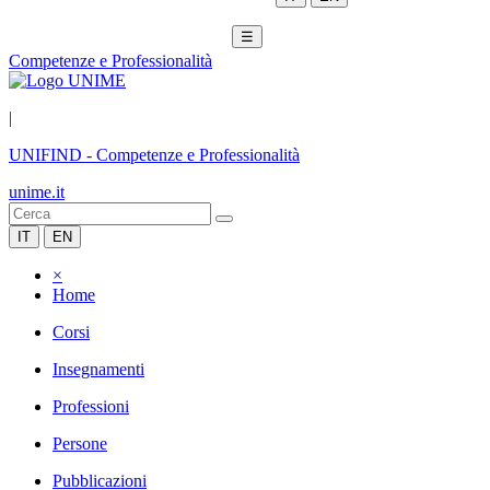
☰
Competenze e Professionalità
|
UNIFIND
-
Competenze e Professionalità
unime.it
IT
EN
×
Home
Corsi
Insegnamenti
Professioni
Persone
Pubblicazioni