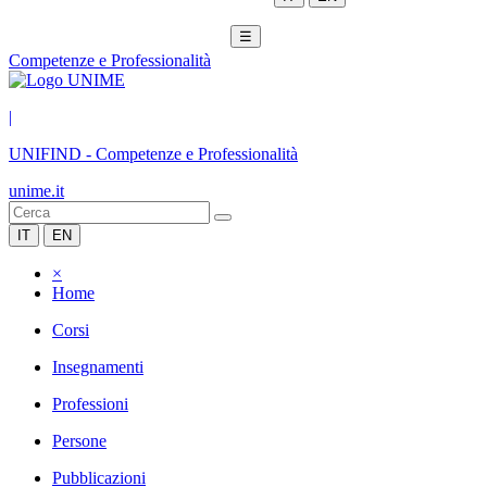
☰
Competenze e Professionalità
|
UNIFIND
-
Competenze e Professionalità
unime.it
IT
EN
×
Home
Corsi
Insegnamenti
Professioni
Persone
Pubblicazioni