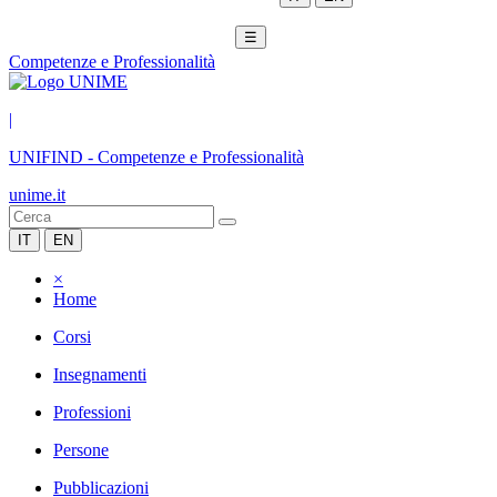
☰
Competenze e Professionalità
|
UNIFIND
-
Competenze e Professionalità
unime.it
IT
EN
×
Home
Corsi
Insegnamenti
Professioni
Persone
Pubblicazioni