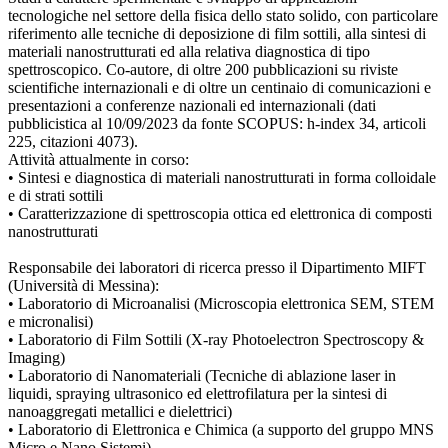
tecnologiche nel settore della fisica dello stato solido, con particolare
riferimento alle tecniche di deposizione di film sottili, alla sintesi di
materiali nanostrutturati ed alla relativa diagnostica di tipo
spettroscopico. Co-autore, di oltre 200 pubblicazioni su riviste
scientifiche internazionali e di oltre un centinaio di comunicazioni e
presentazioni a conferenze nazionali ed internazionali (dati
pubblicistica al 10/09/2023 da fonte SCOPUS: h-index 34, articoli
225, citazioni 4073).
Attività attualmente in corso:
• Sintesi e diagnostica di materiali nanostrutturati in forma colloidale
e di strati sottili
• Caratterizzazione di spettroscopia ottica ed elettronica di composti
nanostrutturati
Responsabile dei laboratori di ricerca presso il Dipartimento MIFT
(Università di Messina):
• Laboratorio di Microanalisi (Microscopia elettronica SEM, STEM
e micronalisi)
• Laboratorio di Film Sottili (X-ray Photoelectron Spectroscopy &
Imaging)
• Laboratorio di Nanomateriali (Tecniche di ablazione laser in
liquidi, spraying ultrasonico ed elettrofilatura per la sintesi di
nanoaggregati metallici e dielettrici)
• Laboratorio di Elettronica e Chimica (a supporto del gruppo MNS
Micro e Nano Sistemi)