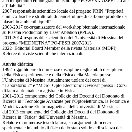
alta temperatura ed integrata in tecnologie POWERMOSFET ad alta
affidabilità ”
2007 responsabile scientifico locale del progetto PRIN “Proprietà
chimico-fisiche e strutturali di nanostrutture di carbonio prodotte da
plasmi in ambienti liquidi”
2003-2017 co-organizzatore del workshop biennale internazionale
su Plasma Production by Laser Ablation (PPLA).
2011-2014 responsabile scientifico dell’Università di Messina del
progetto “MEDNETNA” PO-FESR 2007/2013
2022- Editorial Board Member della rivista Materials (MDPI)
Referee di riviste scientifiche internazionali.
Attività didattica
1992–oggi titolare di numerose discipline negli ambiti disciplinari
della Fisica sperimentale e della Fisica della Materia presso
l’Università di Messina. Attualmente titolare dei corsi di
“Laboratorio 2“ e “Micro- Opto-Electronic Devices” presso i Corsi
di laurea triennale e magistrale in Fisica.
2001–2012 componente del Collegio dei Docenti del Dottorato di
Ricerca in “Tecnologie Avanzate per l’Optoelettronica, la Fotonica e
Modellizzazione Elettromagnetica” dell'Università di Messina.
dal 2013 componente del Collegio dei Docenti del Dottorato di
Ricerca in “Fisica” dell'Università di Messina.
Relatore di numerose tesi di laurea, su argomenti di ricerca
sperimentale in ambito di fisica dello stato solido e di scienza dei