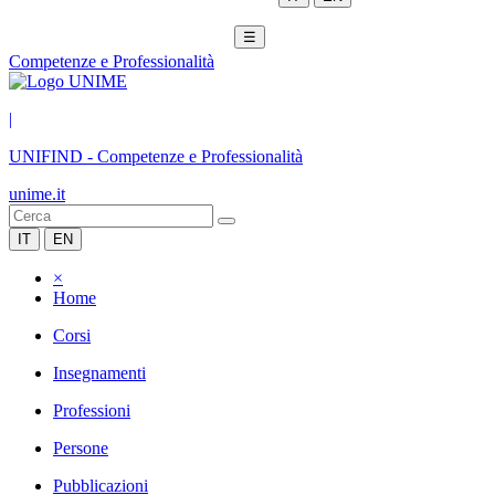
☰
Competenze e Professionalità
|
UNIFIND
-
Competenze e Professionalità
unime.it
IT
EN
×
Home
Corsi
Insegnamenti
Professioni
Persone
Pubblicazioni