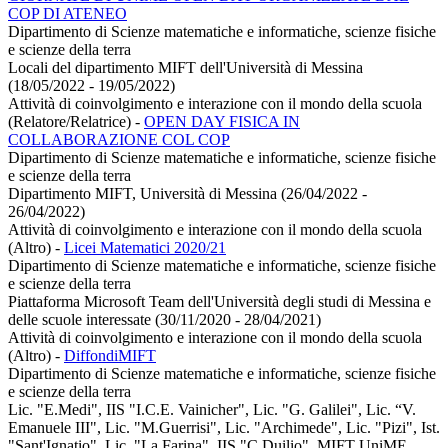
COP DI ATENEO
Dipartimento di Scienze matematiche e informatiche, scienze fisiche
e scienze della terra
Locali del dipartimento MIFT dell'Università di Messina
(18/05/2022 - 19/05/2022)
Attività di coinvolgimento e interazione con il mondo della scuola
(Relatore/Relatrice)
-
OPEN DAY FISICA IN
COLLABORAZIONE COL COP
Dipartimento di Scienze matematiche e informatiche, scienze fisiche
e scienze della terra
Dipartimento MIFT, Università di Messina (26/04/2022 -
26/04/2022)
Attività di coinvolgimento e interazione con il mondo della scuola
(Altro)
-
Licei Matematici 2020/21
Dipartimento di Scienze matematiche e informatiche, scienze fisiche
e scienze della terra
Piattaforma Microsoft Team dell'Università degli studi di Messina e
delle scuole interessate (30/11/2020 - 28/04/2021)
Attività di coinvolgimento e interazione con il mondo della scuola
(Altro)
-
DiffondiMIFT
Dipartimento di Scienze matematiche e informatiche, scienze fisiche
e scienze della terra
Lic. "E.Medi", IIS "I.C.E. Vainicher", Lic. "G. Galilei", Lic. “V.
Emanuele III", Lic. "M.Guerrisi", Lic. "Archimede", Lic. "Pizi", Ist.
"Sant'Ignatio", Lic. "La Farina", IIS "C.Duilio", MIFT UniME