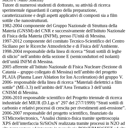
Tutore di numerosi studenti di dottorato, su attività di ricerca
sperimentale riguardanti il campo della preparazione,
caratterizzazione e degli aspetti applicativi di composti sia a film
sottile che nanostrutturati.
1982-2004 componente del Gruppo Nazionale di Struttura della
Materia (GNSM) del CNR e successivamente dell'Istituto Nazionale
di Fisica della Materia (INFM), presso l'Unità di Messina.
1997-2012 componente del comitato Tecnico-Scientifico del Centro
Siciliano per le Ricerche Atmosferiche e di Fisica dell’Ambiente.
1998-2004 responsabile della linea di ricerca “Strati sottili di leghe
di silicio” nell’ambito della sezione E (semiconduttori ed isolanti)
dell’unità INFM di Messina.
2005 afferente all’Istituto Nazionale di Fisica Nucleare (Sezione di
Catania – gruppo collegato di Messina) nell’ambito del progetto
PLAIA (Plasma Laser Ablation for Ion Acceleration) del gruppo V.
2006- responsabile della linea di ricerca “Materiali dielettrici a film
sottile” (ME-3.3) nell’ambito dell’Area Tematica 3 dell’unità
CNISM di Messina.
2006-2010 responsabile scientifico del Progetto triennale di ricerca
industriale del MIUR (D.Lgs n° 297 del 27/7/1999) “Strati sottili di
carbonio e relativi processi di crescita per rivestimenti anti-erosione”.
2006-2007 responsabile del progetto scientifico, finanziato da
STMicroelectronics, “Analisi chimico-fisica tramite spettroscopia
XPS dell’interfaccia Si/SiOxN realizzata tramite processi in N2O ad