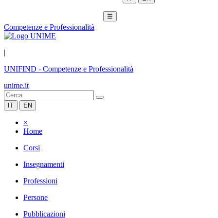
☰
Competenze e Professionalità
|
UNIFIND
-
Competenze e Professionalità
unime.it
IT
EN
×
Home
Corsi
Insegnamenti
Professioni
Persone
Pubblicazioni