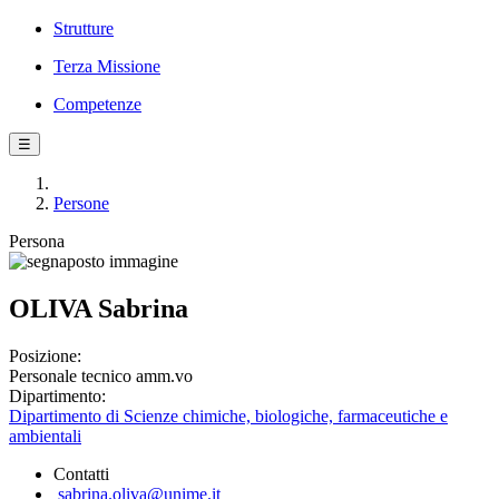
Strutture
Terza Missione
Competenze
☰
Persone
Persona
OLIVA Sabrina
Posizione:
Personale tecnico amm.vo
Dipartimento:
Dipartimento di Scienze chimiche, biologiche, farmaceutiche e
ambientali
Contatti
sabrina.oliva@unime.it