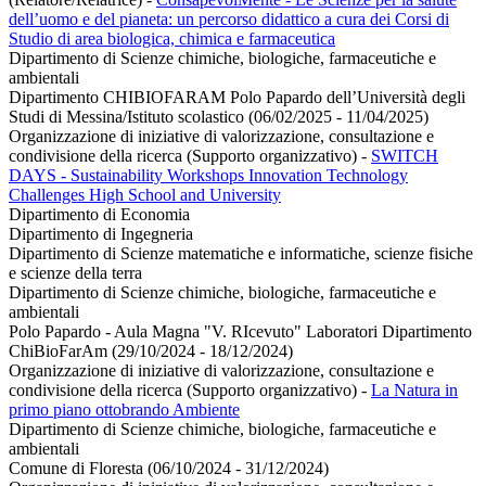
dell’uomo e del pianeta: un percorso didattico a cura dei Corsi di
Studio di area biologica, chimica e farmaceutica
Dipartimento di Scienze chimiche, biologiche, farmaceutiche e
ambientali
Dipartimento CHIBIOFARAM Polo Papardo dell’Università degli
Studi di Messina/Istituto scolastico (06/02/2025 - 11/04/2025)
Organizzazione di iniziative di valorizzazione, consultazione e
condivisione della ricerca (Supporto organizzativo)
-
SWITCH
DAYS - Sustainability Workshops Innovation Technology
Challenges High School and University
Dipartimento di Economia
Dipartimento di Ingegneria
Dipartimento di Scienze matematiche e informatiche, scienze fisiche
e scienze della terra
Dipartimento di Scienze chimiche, biologiche, farmaceutiche e
ambientali
Polo Papardo - Aula Magna "V. RIcevuto" Laboratori Dipartimento
ChiBioFarAm (29/10/2024 - 18/12/2024)
Organizzazione di iniziative di valorizzazione, consultazione e
condivisione della ricerca (Supporto organizzativo)
-
La Natura in
primo piano ottobrando Ambiente
Dipartimento di Scienze chimiche, biologiche, farmaceutiche e
ambientali
Comune di Floresta (06/10/2024 - 31/12/2024)