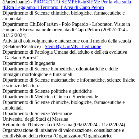
(Partecipante)
-
PROGETTO SEMPER-inSiEMe Per la vita sulla
tERra Leggiamo il Territorio: l’Area di Capo Peloro
Dipartimento di Scienze chimiche, biologiche, farmaceutiche e
ambientali
Dipartimento ChiBioFarAm - Polo Papardo - Laboratori Visite in
campo - Riserva naturale orientata di Capo Peloro (20/02/2024 -
31/12/2024)
Attività di coinvolgimento e interazione con il mondo della scuola
(Relatore/Relatrice)
-
Stem By UniME - I edizione
Dipartimento di Patologia Umana dell'adulto e dell'età evolutiva
"Gaetano Barresi"
Dipartimento di Ingegneria
Dipartimento di Scienze biomediche, odontoiatriche e delle
immagini morfologiche e funzionali
Dipartimento di Scienze matematiche e informatiche, scienze fisiche
e scienze della terra
Dipartimento di Scienze politiche e giuridiche
Dipartimento di Medicina Clinica e Sperimentale
Dipartimento di Scienze chimiche, biologiche, farmaceutiche e
ambientali
Dipartimento di Scienze Veterinarie
Universita' degli Studi di Messina
Rettorato dell'Università di Messina (09/02/2024 - 11/02/2024)
Organizzazione di iniziative di valorizzazione, consultazione e
condivisione della ricerca (Organizzatore/Organizzatrice,