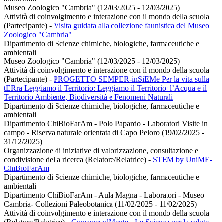
Museo Zoologico "Cambria" (12/03/2025 - 12/03/2025)
Attività di coinvolgimento e interazione con il mondo della scuola
(Partecipante)
-
Visita guidata alla collezione faunistica del Museo
Zoologico "Cambria"
Dipartimento di Scienze chimiche, biologiche, farmaceutiche e
ambientali
Museo Zoologico "Cambria" (12/03/2025 - 12/03/2025)
Attività di coinvolgimento e interazione con il mondo della scuola
(Partecipante)
-
PROGETTO SEMPER-inSiEMe Per la vita sulla
tERra Leggiamo il Territorio: Leggiamo il Territorio: l’Acqua e il
Territorio Ambiente, Biodiversità e Fenomeni Naturali
Dipartimento di Scienze chimiche, biologiche, farmaceutiche e
ambientali
Dipartimento ChiBioFarAm - Polo Papardo - Laboratori Visite in
campo - Riserva naturale orientata di Capo Peloro (19/02/2025 -
31/12/2025)
Organizzazione di iniziative di valorizzazione, consultazione e
condivisione della ricerca (Relatore/Relatrice)
-
STEM by UniME-
ChiBioFarAm
Dipartimento di Scienze chimiche, biologiche, farmaceutiche e
ambientali
Dipartimento ChiBioFarAm - Aula Magna - Laboratori - Museo
Cambria- Collezioni Paleobotanica (11/02/2025 - 11/02/2025)
Attività di coinvolgimento e interazione con il mondo della scuola
(Relatore/Relatrice)
-
ConsapevolMente - Le Scienze per la salute