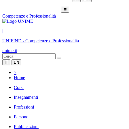
☰
Competenze e Professionalità
|
UNIFIND
-
Competenze e Professionalità
unime.it
IT
EN
×
Home
Corsi
Insegnamenti
Professioni
Persone
Pubblicazioni