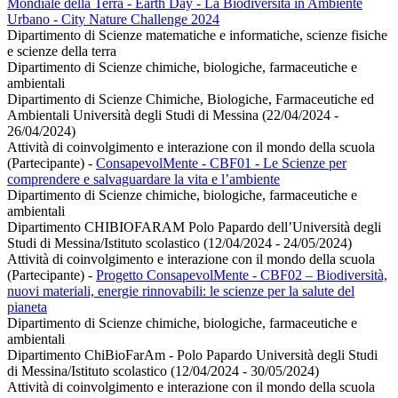
Mondiale della Terra - Earth Day - La Biodiversità in Ambiente
Urbano - City Nature Challenge 2024
Dipartimento di Scienze matematiche e informatiche, scienze fisiche
e scienze della terra
Dipartimento di Scienze chimiche, biologiche, farmaceutiche e
ambientali
Dipartimento di Scienze Chimiche, Biologiche, Farmaceutiche ed
Ambientali Università degli Studi di Messina (22/04/2024 -
26/04/2024)
Attività di coinvolgimento e interazione con il mondo della scuola
(Partecipante)
-
ConsapevolMente - CBF01 - Le Scienze per
comprendere e salvaguardare la vita e l’ambiente
Dipartimento di Scienze chimiche, biologiche, farmaceutiche e
ambientali
Dipartimento CHIBIOFARAM Polo Papardo dell’Università degli
Studi di Messina/Istituto scolastico (12/04/2024 - 24/05/2024)
Attività di coinvolgimento e interazione con il mondo della scuola
(Partecipante)
-
Progetto ConsapevolMente - CBF02 – Biodiversità,
nuovi materiali, energie rinnovabili: le scienze per la salute del
pianeta
Dipartimento di Scienze chimiche, biologiche, farmaceutiche e
ambientali
Dipartimento ChiBioFarAm - Polo Papardo Università degli Studi
di Messina/Istituto scolastico (12/04/2024 - 30/05/2024)
Attività di coinvolgimento e interazione con il mondo della scuola