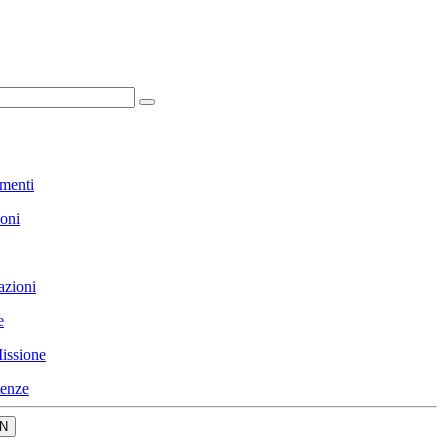
menti
ioni
azioni
e
issione
enze
N