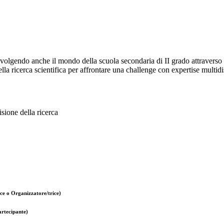
volgendo anche il mondo della scuola secondaria di II grado attraverso s
ella ricerca scientifica per affrontare una challenge con expertise multidi
sione della ricerca
ce o Organizzatore/trice)
rtecipante)