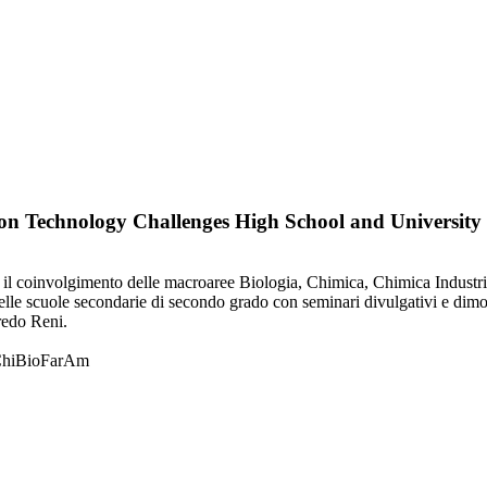
n Technology Challenges High School and University
con il coinvolgimento delle macroaree Biologia, Chimica, Chimica Indust
ti delle scuole secondarie di secondo grado con seminari divulgativi e dim
redo Reni.
 ChiBioFarAm