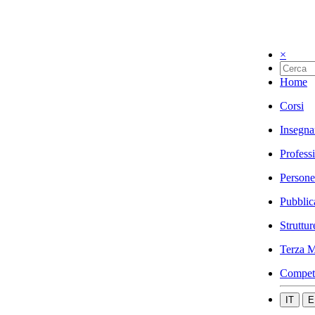
×
Home
Corsi
Insegna
Profess
Persone
Pubblic
Struttur
Terza M
Compet
IT
E