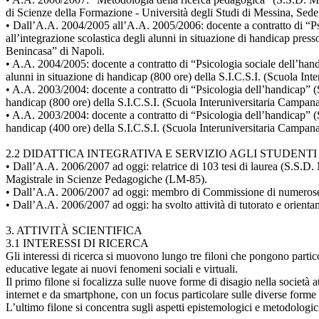
di Scienze della Formazione - Università degli Studi di Messina, Sede
• Dall’A.A. 2004/2005 all’A.A. 2005/2006: docente a contratto di “Psic
all’integrazione scolastica degli alunni in situazione di handicap pre
Benincasa” di Napoli.
• A.A. 2004/2005: docente a contratto di “Psicologia sociale dell’handi
alunni in situazione di handicap (800 ore) della S.I.C.S.I. (Scuola In
• A.A. 2003/2004: docente a contratto di “Psicologia dell’handicap” (S.
handicap (800 ore) della S.I.C.S.I. (Scuola Interuniversitaria Campana
• A.A. 2003/2004: docente a contratto di “Psicologia dell’handicap” (S.
handicap (400 ore) della S.I.C.S.I. (Scuola Interuniversitaria Campana
2.2 DIDATTICA INTEGRATIVA E SERVIZIO AGLI STUDENTI
• Dall’A.A. 2006/2007 ad oggi: relatrice di 103 tesi di laurea (S.S.D
Magistrale in Scienze Pedagogiche (LM-85).
• Dall’A.A. 2006/2007 ad oggi: membro di Commissione di numerose 
• Dall’A.A. 2006/2007 ad oggi: ha svolto attività di tutorato e orien
3. ATTIVITÀ SCIENTIFICA
3.1 INTERESSI DI RICERCA
Gli interessi di ricerca si muovono lungo tre filoni che pongono partic
educative legate ai nuovi fenomeni sociali e virtuali.
Il primo filone si focalizza sulle nuove forme di disagio nella società 
internet e da smartphone, con un focus particolare sulle diverse forme d
L’ultimo filone si concentra sugli aspetti epistemologici e metodologici