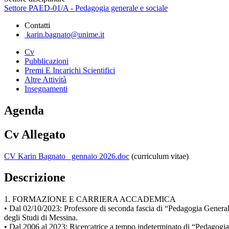
Settore PAED-01/A - Pedagogia generale e sociale
Contatti
karin.bagnato@unime.it
Cv
Pubblicazioni
Premi E Incarichi Scientifici
Altre Attività
Insegnamenti
Agenda
Cv Allegato
CV Karin Bagnato_ gennaio 2026.doc
(curriculum vitae)
Descrizione
1. FORMAZIONE E CARRIERA ACCADEMICA
• Dal 02/10/2023: Professore di seconda fascia di “Pedagogia General
degli Studi di Messina.
• Dal 2006 al 2023: Ricercatrice a tempo indeterminato di “Pedagogia