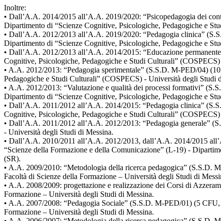
Inoltre:
• Dall’A.A. 2014/2015 all’A.A. 2019/2020: “Psicopedagogia dei cont
Dipartimento di “Scienze Cognitive, Psicologiche, Pedagogiche e Stu
• Dall’A.A. 2012/2013 all’A.A. 2019/2020: “Pedagogia clinica” (S.S
Dipartimento di “Scienze Cognitive, Psicologiche, Pedagogiche e Stu
• Dall’A.A. 2012/2013 all’A.A. 2014/2015: “Educazione permanente”
Cognitive, Psicologiche, Pedagogiche e Studi Culturali” (COSPECS) -
• A.A. 2012/2013: “Pedagogia sperimentale” (S.S.D. M-PED/04) (10 C
Pedagogiche e Studi Culturali” (COSPECS) - Università degli Studi 
• A.A. 2012/2013: “Valutazione e qualità dei processi formativi” (S
Dipartimento di “Scienze Cognitive, Psicologiche, Pedagogiche e Stu
• Dall’A.A. 2011/2012 all’A.A. 2014/2015: “Pedagogia clinica” (S.S
Cognitive, Psicologiche, Pedagogiche e Studi Culturali” (COSPECS) -
• Dall’A.A. 2011/2012 all’A.A. 2012/2013: “Pedagogia generale” (S.S
- Università degli Studi di Messina.
• Dall’A.A. 2010/2011 all’A.A. 2012/2013, dall’A.A. 2014/2015 all’
“Scienze della Formazione e della Comunicazione” (L-19) - Dipartime
(SR).
• A.A. 2009/2010: “Metodologia della ricerca pedagogica” (S.S.D. M-
Facoltà di Scienze della Formazione – Università degli Studi di Messi
• A.A. 2008/2009: progettazione e realizzazione dei Corsi di Azzerame
Formazione – Università degli Studi di Messina.
• A.A. 2007/2008: “Pedagogia Sociale” (S.S.D. M-PED/01) (5 CFU, 30 
Formazione – Università degli Studi di Messina.
• A.A. 2006/2007: “Metodologia della ricerca pedagogica” (S.S.D. M-