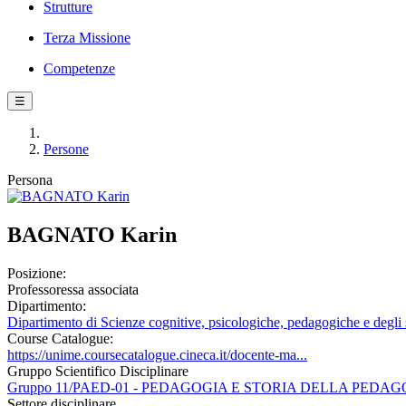
Strutture
Terza Missione
Competenze
☰
Persone
Persona
BAGNATO Karin
Posizione:
Professoressa associata
Dipartimento:
Dipartimento di Scienze cognitive, psicologiche, pedagogiche e degli s
Course Catalogue:
https://unime.coursecatalogue.cineca.it/docente-ma...
Gruppo Scientifico Disciplinare
Gruppo 11/PAED-01 - PEDAGOGIA E STORIA DELLA PEDA
Settore disciplinare