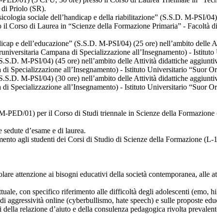
 di Priolo (SR).
ologia sociale dell’handicap e della riabilitazione” (S.S.D. M-PSI/04) (4
sso il Corso di Laurea in “Scienze della Formazione Primaria” - Facoltà 
cap e dell’educazione” (S.S.D. M-PSI/04) (25 ore) nell’ambito delle Attiv
teruniversitaria Campana di Specializzazione all’Insegnamento) - Istitut
S.D. M-PSI/04) (45 ore) nell’ambito delle Attività didattiche aggiuntive 
 di Specializzazione all’Insegnamento) - Istituto Universitario “Suor O
S.D. M-PSI/04) (30 ore) nell’ambito delle Attività didattiche aggiuntive 
 di Specializzazione all’Insegnamento) - Istituto Universitario “Suor O
. M-PED/01) per il Corso di Studi triennale in Scienze della Formazione 
sedute d’esame e di laurea.
tamento agli studenti dei Corsi di Studio di Scienze della Formazione (
olare attenzione ai bisogni educativi della società contemporanea, alle at
attuale, con specifico riferimento alle difficoltà degli adolescenti (emo
i aggressività online (cyberbullismo, hate speech) e sulle proposte educa
 della relazione d’aiuto e della consulenza pedagogica rivolta prevalente