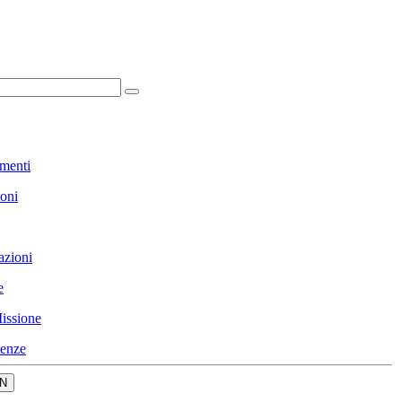
menti
ioni
azioni
e
issione
enze
N