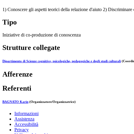
1) Conoscere gli aspetti teorici della relazione d'aiuto 2) Discriminare
Tipo
Iniziative di co-produzione di conoscenza
Strutture collegate
Dipartimento di Scienze cognitive, psicologiche, pedagogiche e degli studi culturali
(Coordin
Afferenze
Referenti
BAGNATO Karin
(Organizzatore/Organizzatrice)
Informazioni
Assistenza
Accessibilità
Privacy