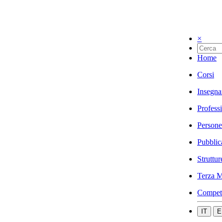
×
Home
Corsi
Insegna
Profess
Persone
Pubblic
Struttur
Terza M
Compet
IT
E