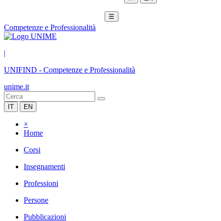
☰
Competenze e Professionalità
|
UNIFIND
-
Competenze e Professionalità
unime.it
IT
EN
×
Home
Corsi
Insegnamenti
Professioni
Persone
Pubblicazioni