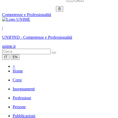
☰
Competenze e Professionalità
|
UNIFIND
-
Competenze e Professionalità
unime.it
IT
EN
×
Home
Corsi
Insegnamenti
Professioni
Persone
Pubblicazioni