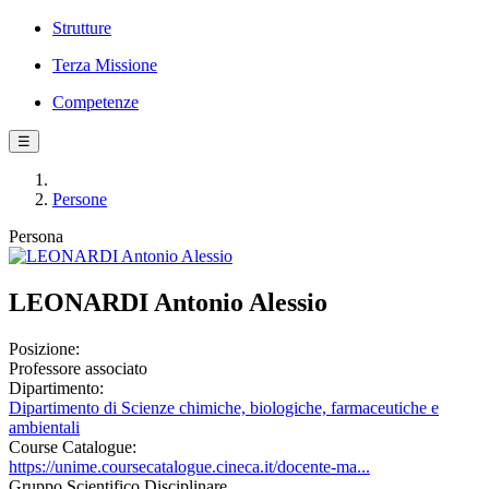
Strutture
Terza Missione
Competenze
☰
Persone
Persona
LEONARDI Antonio Alessio
Posizione:
Professore associato
Dipartimento:
Dipartimento di Scienze chimiche, biologiche, farmaceutiche e
ambientali
Course Catalogue:
https://unime.coursecatalogue.cineca.it/docente-ma...
Gruppo Scientifico Disciplinare