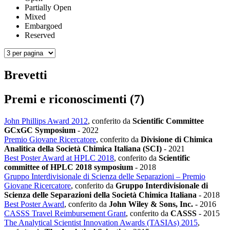
Partially Open
Mixed
Embargoed
Reserved
Brevetti
Premi e riconoscimenti (7)
John Phillips Award 2012
, conferito da
Scientific Committee
GCxGC Symposium
-
2022
Premio Giovane Ricercatore
, conferito da
Divisione di Chimica
Analitica della Società Chimica Italiana (SCI)
-
2021
Best Poster Award at HPLC 2018
, conferito da
Scientific
committee of HPLC 2018 symposium
-
2018
Gruppo Interdivisionale di Scienza delle Separazioni – Premio
Giovane Ricercatore
, conferito da
Gruppo Interdivisionale di
Scienza delle Separazioni della Società Chimica Italiana
-
2018
Best Poster Award
, conferito da
John Wiley & Sons, Inc.
-
2016
CASSS Travel Reimbursement Grant
, conferito da
CASSS
-
2015
The Analytical Scientist Innovation Awards (TASIAs) 2015
,