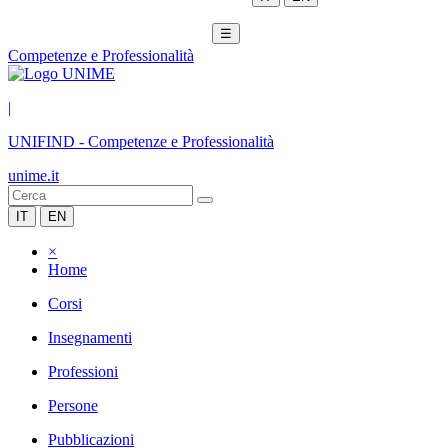
☰
Competenze e Professionalità
|
UNIFIND
-
Competenze e Professionalità
unime.it
IT
EN
×
Home
Corsi
Insegnamenti
Professioni
Persone
Pubblicazioni