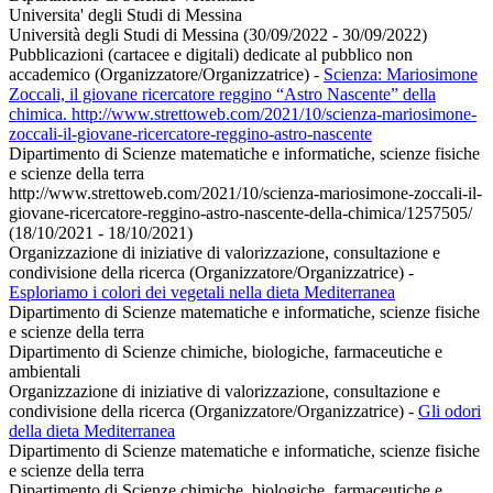
Universita' degli Studi di Messina
Università degli Studi di Messina (30/09/2022 - 30/09/2022)
Pubblicazioni (cartacee e digitali) dedicate al pubblico non
accademico (Organizzatore/Organizzatrice)
-
Scienza: Mariosimone
Zoccali, il giovane ricercatore reggino “Astro Nascente” della
chimica. http://www.strettoweb.com/2021/10/scienza-mariosimone-
zoccali-il-giovane-ricercatore-reggino-astro-nascente
Dipartimento di Scienze matematiche e informatiche, scienze fisiche
e scienze della terra
http://www.strettoweb.com/2021/10/scienza-mariosimone-zoccali-il-
giovane-ricercatore-reggino-astro-nascente-della-chimica/1257505/
(18/10/2021 - 18/10/2021)
Organizzazione di iniziative di valorizzazione, consultazione e
condivisione della ricerca (Organizzatore/Organizzatrice)
-
Esploriamo i colori dei vegetali nella dieta Mediterranea
Dipartimento di Scienze matematiche e informatiche, scienze fisiche
e scienze della terra
Dipartimento di Scienze chimiche, biologiche, farmaceutiche e
ambientali
Organizzazione di iniziative di valorizzazione, consultazione e
condivisione della ricerca (Organizzatore/Organizzatrice)
-
Gli odori
della dieta Mediterranea
Dipartimento di Scienze matematiche e informatiche, scienze fisiche
e scienze della terra
Dipartimento di Scienze chimiche, biologiche, farmaceutiche e