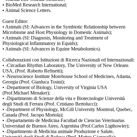
• BioMed Research International;
• Animal Science Letters.
Guest Editor:
• Animals (SI: Advances in the Symbiotic Relationship between
Microbiome and Host Physiology in Domestic Animals);
• Animals (SI: Diagnosis, Monitoring and Treatment of
Physiological Inflammatory in Equids);
• Animals (SI: Advances in Equine Metabolomics).
Collaborazioni con Istituzioni di Ricerca Nazionali ed Internazionali:
• -Circadian Rhythm Laboratory, The University of New Orleans
USA, (Prof. Roberto Refinetti);
• -Neuroscience Institute Morehouse School of Medicines, Atlanta,
Georgia (Prof. Gianluca Tosini);
• -Department of Biology, University of Virginia USA
(Prof.Michael Menaker);
• -Dipartimento di Scienze della vita e Biotecnologie Università
degli Studi di Ferrara (Prof. Cristiano Bertolucci);
• -Department of Physiology, McGill University Montreal, Quebec,
Canada (Prof. Jacopo Mortola);
• -Departamento de Medicina Facultad de Ciencias Veterinarias
Universitad de Buenos Aires, Argentina (Prof.Carlos Ligthowler);
• -Dipartimento di Medicina animale Produzione e Salute,
Università degli Studi di Padova (Prof. Matteo Gianesella);