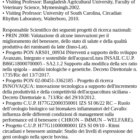
• Visiting Professor: Bangladesh Agricultural University, Faculty of
Veterinary Science, Mymensingh.2002.
• Visiting Professor: University of South Carolina, Circadian
Rhythm Laboratory, Walterboro, 2010.
Responsabile Scientifico dei seguenti progetti di ricerca nazionali:
• PRIN 2008: Valutazione di alcune innovazioni per il
miglioramento del benessere, dello stato di salute e della qualità
produttiva dei ruminanti da latte (Inno-Lat).
• Progetto PON ARS01_00934 INterventi a supporto dello sviluppo
Avanzato, Integrato e sostenibile dell'acquacoLtura INSAIL C.U.P.
B86G18000700005 - SA2.1.2 Supporto alla modifica della sex ratio
nella spigola – analisi istologiche e genetiche. Decreto Direttoriale n.
1735/Ric del 13/7/2017.
• Progetto PON 02-00451-3362185 - Progetto di ricerca
INNOVAQUA: innovazione tecnologica a supporto dell'incremento
della produttività e della competitività dell'acquacoltura siciliana -
Decreto Direttoriale n. 713/Ric del 29/10/2012.
• Progetto C.U.P. H77G22000350001 IZS SI 06/22 RC – Ruolo
dell’orologio biologico sui biomakers infiammatori del Cavallo:
influenza delle differenti condizioni di management sulla
performance ed il benessere ( CHRON – IMMUN – WELFARE).
• Progetto C.U.P. H77G11000080001 IZS SI 09/10 - Ritmi
circadiani e benessere animale: Studio dei livelli di espressione dei
geni orologio nella specie bovina.