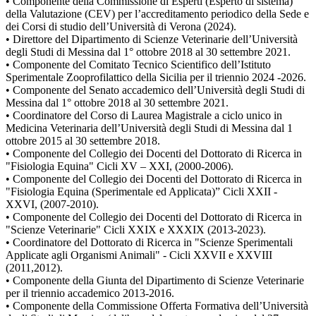
• Componente della Commissione di Esperti (Esperto di sistema)
della Valutazione (CEV) per l’accreditamento periodico della Sede e
dei Corsi di studio dell’Università di Verona (2024).
• Direttore del Dipartimento di Scienze Veterinarie dell’Università
degli Studi di Messina dal 1° ottobre 2018 al 30 settembre 2021.
• Componente del Comitato Tecnico Scientifico dell’Istituto
Sperimentale Zooprofilattico della Sicilia per il triennio 2024 -2026.
• Componente del Senato accademico dell’Università degli Studi di
Messina dal 1° ottobre 2018 al 30 settembre 2021.
• Coordinatore del Corso di Laurea Magistrale a ciclo unico in
Medicina Veterinaria dell’Università degli Studi di Messina dal 1
ottobre 2015 al 30 settembre 2018.
• Componente del Collegio dei Docenti del Dottorato di Ricerca in
"Fisiologia Equina" Cicli XV – XXI, (2000-2006).
• Componente del Collegio dei Docenti del Dottorato di Ricerca in
"Fisiologia Equina (Sperimentale ed Applicata)” Cicli XXII -
XXVI, (2007-2010).
• Componente del Collegio dei Docenti del Dottorato di Ricerca in
"Scienze Veterinarie" Cicli XXIX e XXXIX (2013-2023).
• Coordinatore del Dottorato di Ricerca in "Scienze Sperimentali
Applicate agli Organismi Animali" - Cicli XXVII e XXVIII
(2011,2012).
• Componente della Giunta del Dipartimento di Scienze Veterinarie
per il triennio accademico 2013-2016.
• Componente della Commissione Offerta Formativa dell’Università