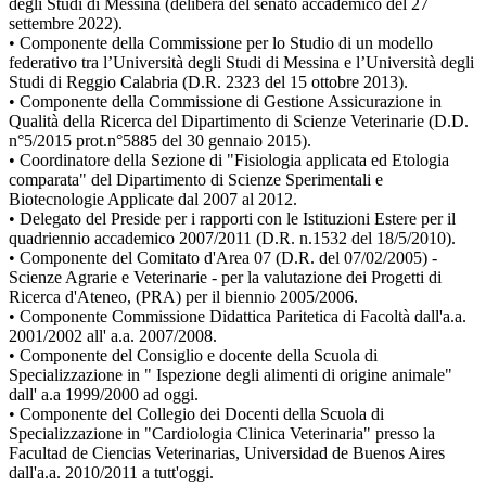
degli Studi di Messina (delibera del senato accademico del 27
settembre 2022).
• Componente della Commissione per lo Studio di un modello
federativo tra l’Università degli Studi di Messina e l’Università degli
Studi di Reggio Calabria (D.R. 2323 del 15 ottobre 2013).
• Componente della Commissione di Gestione Assicurazione in
Qualità della Ricerca del Dipartimento di Scienze Veterinarie (D.D.
n°5/2015 prot.n°5885 del 30 gennaio 2015).
• Coordinatore della Sezione di "Fisiologia applicata ed Etologia
comparata" del Dipartimento di Scienze Sperimentali e
Biotecnologie Applicate dal 2007 al 2012.
• Delegato del Preside per i rapporti con le Istituzioni Estere per il
quadriennio accademico 2007/2011 (D.R. n.1532 del 18/5/2010).
• Componente del Comitato d'Area 07 (D.R. del 07/02/2005) -
Scienze Agrarie e Veterinarie - per la valutazione dei Progetti di
Ricerca d'Ateneo, (PRA) per il biennio 2005/2006.
• Componente Commissione Didattica Paritetica di Facoltà dall'a.a.
2001/2002 all' a.a. 2007/2008.
• Componente del Consiglio e docente della Scuola di
Specializzazione in " Ispezione degli alimenti di origine animale"
dall' a.a 1999/2000 ad oggi.
• Componente del Collegio dei Docenti della Scuola di
Specializzazione in "Cardiologia Clinica Veterinaria" presso la
Facultad de Ciencias Veterinarias, Universidad de Buenos Aires
dall'a.a. 2010/2011 a tutt'oggi.