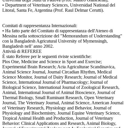
• Department of Veterinary Sciences, Universidad National del
Litoral, Santa Fe, Argentina (Prof. Raul Delmar Cerutti).
Comitati di rappresentanza Internazionali:
• Ha fatto parte del Comitato di rappresentanza dell'Ateneo di
Messina nella sottoscrizione del "Memorandum of Understanding"
con la Bangladesh Agricutural University of Mymensingh,
Bangladesh nell’ anno 2002.
Attività di REFEREE
È stato Referee per le seguenti riviste scientifiche:
Plos One, Medicine and Science in Sport and Exercise;
Experimental Brain Research; Acta Agriculturae Scandinavica,
Animal Science Journal, Journal Circadian Rhythm, Medical
Science Monitor, Journal of Dairy Research; Journal of Medical
Science, International Journal of Pharmacology; Journal of
Biological Science, International Journal of Zoological Research,
Animal, International Journal of Animal Bioscience, Journal of
Thermal Biology, Small Ruminant Research, Open Veterinary
Journal, The Veterinary Journal, Animal Science, American Journal
of Veterinary Research, Physiology and Behavior, Journal of
Physiology and Biochemistry, Journal Equine Veterinary Science,
Tropical Animal Health and Production, Journal of Veterinary
Behavior: Clinical Applications and Research, Animal Biology,