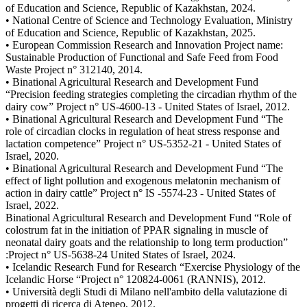
of Education and Science, Republic of Kazakhstan, 2024.
• National Centre of Science and Technology Evaluation, Ministry
of Education and Science, Republic of Kazakhstan, 2025.
• European Commission Research and Innovation Project name:
Sustainable Production of Functional and Safe Feed from Food
Waste Project n° 312140, 2014.
• Binational Agricultural Research and Development Fund
“Precision feeding strategies completing the circadian rhythm of the
dairy cow” Project n° US-4600-13 - United States of Israel, 2012.
• Binational Agricultural Research and Development Fund “The
role of circadian clocks in regulation of heat stress response and
lactation competence” Project n° US-5352-21 - United States of
Israel, 2020.
• Binational Agricultural Research and Development Fund “The
effect of light pollution and exogenous melatonin mechanism of
action in dairy cattle” Project n° IS -5574-23 - United States of
Israel, 2022.
Binational Agricultural Research and Development Fund “Role of
colostrum fat in the initiation of PPAR signaling in muscle of
neonatal dairy goats and the relationship to long term production”
:Project n° US-5638-24 United States of Israel, 2024.
• Icelandic Research Fund for Research “Exercise Physiology of the
Icelandic Horse “Project n° 120824-0061 (RANNIS), 2012.
• Università degli Studi di Milano nell'ambito della valutazione di
progetti di ricerca di Ateneo, 2012.