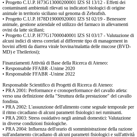
• Progetto C.U.P. H73G13000200001 IZS SI 13/12 - Effetti dei
contaminanti ambientali rilevati su indicatori biologici di origine
animale in territorio siciliano sul genoma di Zebrafish.
• Progetto C.U.P. H78D19000920001 IZS SI 02/19 - Benessere
animale, gestione aziendale ed utilizzo del farmaco in allevamenti
ovini da latte siciliani;
• Progetto C.U.P. H77G17000040001 IZS SI 03/17 - Valutazione di
alcuni indici di stress correlati al differente tipo di management in
bovini affetti da diarrea virale bovina/malattia delle mucose (BVD-
MD) e Theileriosi);
Finanziamenti Attività di Base della Ricerca di Ateneo:
• Responsabile FFABR -Unime 2020
• Responsabile FFABR -Unime 2022
Responsabile Scientifico di Progetti di Ricerca di Ateneo:
• PRA 2001: Performance e cronoperformance del cavallo atleta:
verso una definizione della "Struttura della prestazione" del cavallo
fondista.
• PRA 2002: L'assunzione dell'alimento come segnale temporale per
il ritmo circadiano di alcuni parametri fisiologici nei ruminanti.
• PRA 2003: Stress ossidativo negli animali domestici: Valutazione
in diverse condizioni fisiologiche.
• PRA 2004: Influenza dell'orario di somministrazione della razione
sull'andamento circadiano di alcuni parametri fisiologici e sull'attività