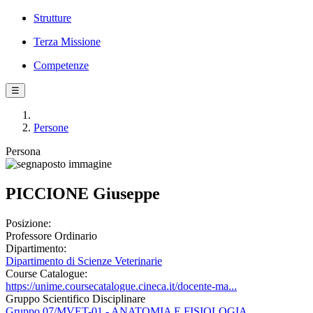
Strutture
Terza Missione
Competenze
☰
Persone
Persona
PICCIONE Giuseppe
Posizione:
Professore Ordinario
Dipartimento:
Dipartimento di Scienze Veterinarie
Course Catalogue:
https://unime.coursecatalogue.cineca.it/docente-ma...
Gruppo Scientifico Disciplinare
Gruppo 07/MVET-01 - ANATOMIA E FISIOLOGIA