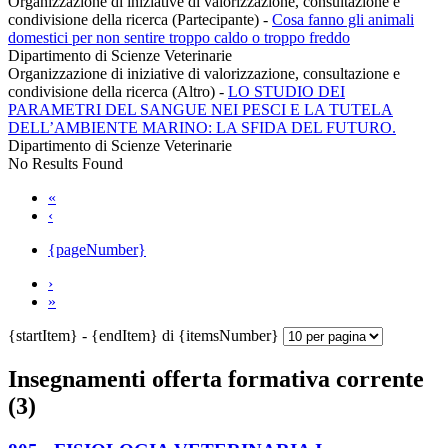
Organizzazione di iniziative di valorizzazione, consultazione e
condivisione della ricerca (Partecipante)
-
Cosa fanno gli animali
domestici per non sentire troppo caldo o troppo freddo
Dipartimento di Scienze Veterinarie
Organizzazione di iniziative di valorizzazione, consultazione e
condivisione della ricerca (Altro)
-
LO STUDIO DEI
PARAMETRI DEL SANGUE NEI PESCI E LA TUTELA
DELL’AMBIENTE MARINO: LA SFIDA DEL FUTURO.
Dipartimento di Scienze Veterinarie
No Results Found
«
‹
{pageNumber}
›
»
{startItem} - {endItem} di {itemsNumber}
Insegnamenti offerta formativa corrente
(3)