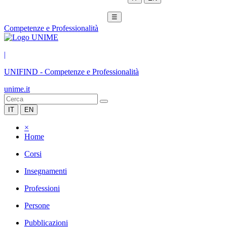
☰
Competenze e Professionalità
|
UNIFIND
-
Competenze e Professionalità
unime.it
IT
EN
×
Home
Corsi
Insegnamenti
Professioni
Persone
Pubblicazioni