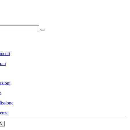
menti
ioni
azioni
e
issione
enze
N