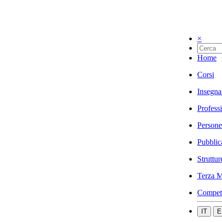
×
Home
Corsi
Insegna
Profess
Persone
Pubblic
Struttur
Terza M
Compet
IT
E