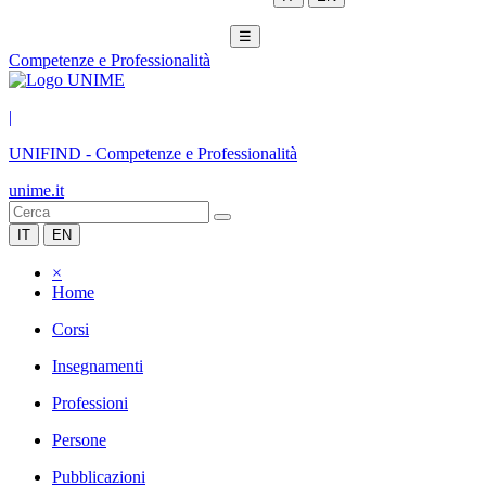
☰
Competenze e Professionalità
|
UNIFIND
-
Competenze e Professionalità
unime.it
IT
EN
×
Home
Corsi
Insegnamenti
Professioni
Persone
Pubblicazioni