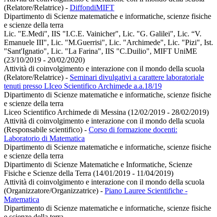
(Relatore/Relatrice)
-
DiffondiMIFT
Dipartimento di Scienze matematiche e informatiche, scienze fisiche
e scienze della terra
Lic. "E.Medi", IIS "I.C.E. Vainicher", Lic. "G. Galilei", Lic. “V.
Emanuele III", Lic. "M.Guerrisi", Lic. "Archimede", Lic. "Pizi", Ist.
"Sant'Ignatio", Lic. "La Farina", IIS "C.Duilio", MIFT UniME
(23/10/2019 - 20/02/2020)
Attività di coinvolgimento e interazione con il mondo della scuola
(Relatore/Relatrice)
-
Seminari divulgativi a carattere laboratoriale
tenuti presso LIceo Scientifico Archimede a.a.18/19
Dipartimento di Scienze matematiche e informatiche, scienze fisiche
e scienze della terra
Liceo Scientifico Archimede di Messina (12/02/2019 - 28/02/2019)
Attività di coinvolgimento e interazione con il mondo della scuola
(Responsabile scientifico)
-
Corso di formazione docenti:
Laboratorio di Matematica
Dipartimento di Scienze matematiche e informatiche, scienze fisiche
e scienze della terra
Dipartimento di Scienze Matematiche e Informatiche, Scienze
Fisiche e Scienze della Terra (14/01/2019 - 11/04/2019)
Attività di coinvolgimento e interazione con il mondo della scuola
(Organizzatore/Organizzatrice)
-
Piano Lauree Scientifiche -
Matematica
Dipartimento di Scienze matematiche e informatiche, scienze fisiche
e scienze della terra