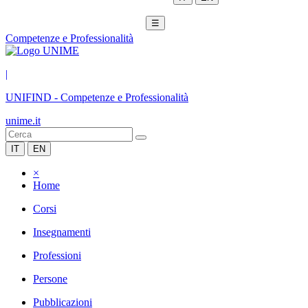
☰
Competenze e Professionalità
|
UNIFIND
-
Competenze e Professionalità
unime.it
IT
EN
×
Home
Corsi
Insegnamenti
Professioni
Persone
Pubblicazioni