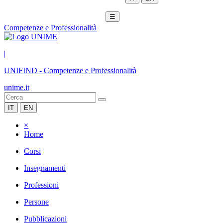
☰
Competenze e Professionalità
|
UNIFIND
-
Competenze e Professionalità
unime.it
IT
EN
×
Home
Corsi
Insegnamenti
Professioni
Persone
Pubblicazioni