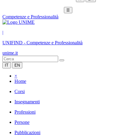
☰
Competenze e Professionalità
|
UNIFIND
-
Competenze e Professionalità
unime.it
IT
EN
×
Home
Corsi
Insegnamenti
Professioni
Persone
Pubblicazioni