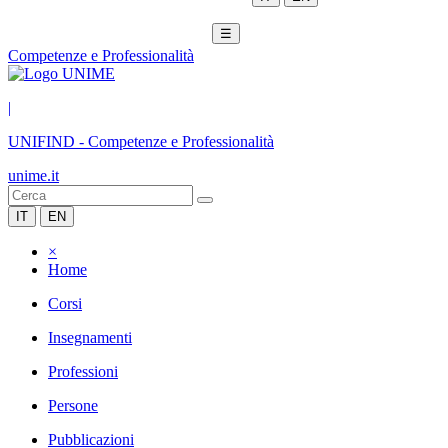
☰
Competenze e Professionalità
|
UNIFIND
-
Competenze e Professionalità
unime.it
IT
EN
×
Home
Corsi
Insegnamenti
Professioni
Persone
Pubblicazioni