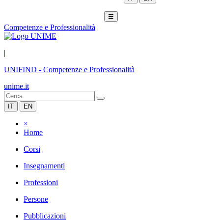
☰
Competenze e Professionalità
|
UNIFIND
-
Competenze e Professionalità
unime.it
IT
EN
×
Home
Corsi
Insegnamenti
Professioni
Persone
Pubblicazioni