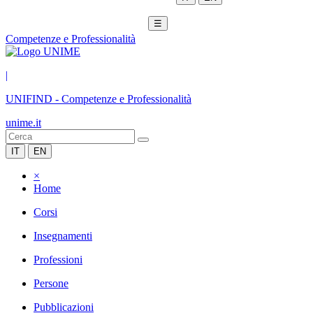
☰
Competenze e Professionalità
|
UNIFIND
-
Competenze e Professionalità
unime.it
IT
EN
×
Home
Corsi
Insegnamenti
Professioni
Persone
Pubblicazioni