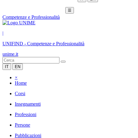
☰
Competenze e Professionalità
|
UNIFIND
-
Competenze e Professionalità
unime.it
IT
EN
×
Home
Corsi
Insegnamenti
Professioni
Persone
Pubblicazioni