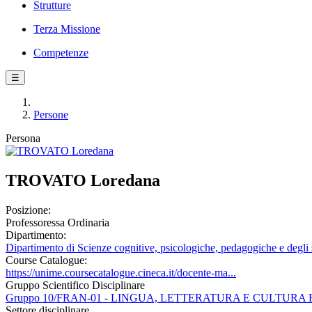
Strutture
Terza Missione
Competenze
☰
Persone
Persona
TROVATO Loredana
Posizione:
Professoressa Ordinaria
Dipartimento:
Dipartimento di Scienze cognitive, psicologiche, pedagogiche e degli s
Course Catalogue:
https://unime.coursecatalogue.cineca.it/docente-ma...
Gruppo Scientifico Disciplinare
Gruppo 10/FRAN-01 - LINGUA, LETTERATURA E CULTURA
Settore disciplinare