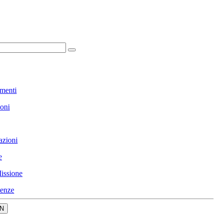
menti
ioni
azioni
e
issione
enze
N