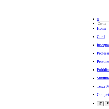
×
Home
Corsi
Insegna
Profess
Persone
Pubblic
Struttur
Terza M
Compet
IT
E