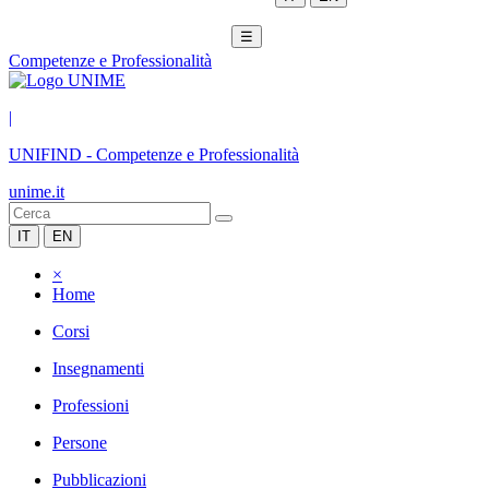
☰
Competenze e Professionalità
|
UNIFIND
-
Competenze e Professionalità
unime.it
IT
EN
×
Home
Corsi
Insegnamenti
Professioni
Persone
Pubblicazioni