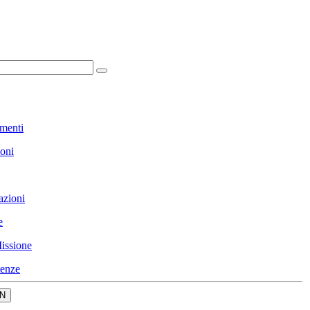
menti
ioni
azioni
e
issione
enze
N