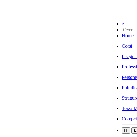
×
Home
Corsi
Insegna
Profess
Persone
Pubblic
Struttur
Terza M
Compet
IT
E